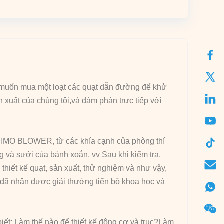
muốn mua một loạt các quạt dẫn đường để khử
xuất của chúng tôi,và đàm phán trực tiếp với
a SIMO BLOWER, từ các khía cạnh của phòng thí
g và sưởi của bánh xoắn, vv Sau khi kiểm tra,
iết kế quạt, sản xuất, thử nghiệm và như vậy,
 đã nhận được giải thưởng tiến bộ khoa học và
iết: Làm thế nào để thiết kế động cơ và trục?Làm