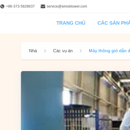
+86-373-5828637
service@simoblower.com
TRANG CHỦ
CÁC SẢN PH
Nhà
Các vụ án
Máy thông gió dẫn đ