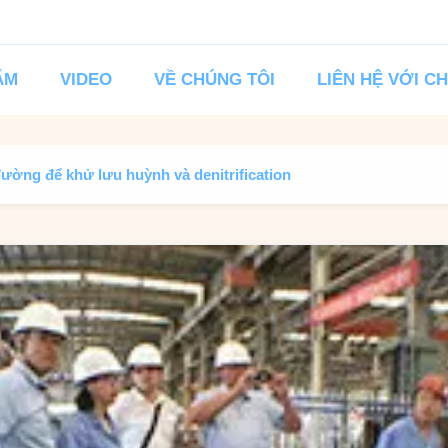
ẨM
VIDEO
VỀ CHÚNG TÔI
LIÊN HỆ VỚI C
ường để khử lưu huỳnh và denitrification