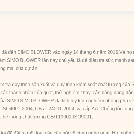
ờng đã đến SIMO BLOWER vào ngày 14 tháng 6 năm 2016.Và họ 
thăm SIMO BLOWER lần này chủ yếu là để điều tra sức mạnh sản 
ng mại của dự án.
 tra quy trình sản xuất và quy trình kiểm soát chất lượng củ
n các thành phần của quạt, thử nghiệm chạy, cân bằng năng độn
ủa SIMO.SIMO BLOWER đã tích lũy kinh nghiệm phong phú về th
E, ISO4001-2004, GB / T24001-2004, và cấp AA. Chúng tôi cũng
eo hệ thống chất lượng GB/T19001-ISO9001.
 đã đặt ra một loạt các câu hỏi về công nghệ quạt. Họ muốn b