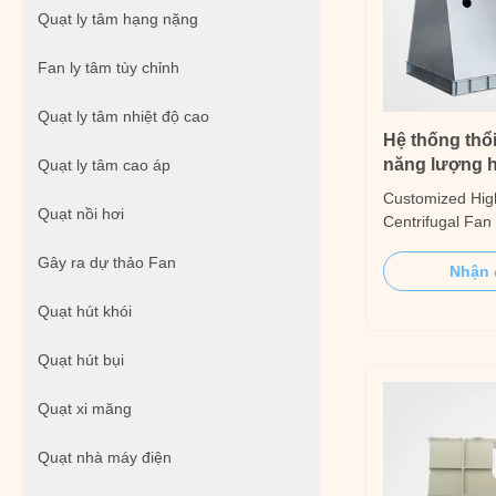
Quạt ly tâm hạng nặng
Fan ly tâm tùy chỉnh
Quạt ly tâm nhiệt độ cao
Hệ thống thổ
năng lượng h
Quạt ly tâm cao áp
Customized High
Quạt nồi hơi
Centrifugal Fan
professional ind
Gây ra dự thảo Fan
with over 70 ye
Nhận 
provide fully cu
Quạt hút khói
heavy-duty centr
fans for demandi
Quạt hút bụi
Engineered to ..
Quạt xi măng
Quạt nhà máy điện