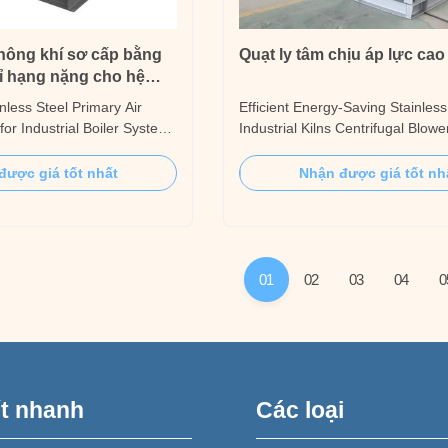
không khí sơ cấp bằng
Quạt ly tâm chịu áp lực cao
ỉ hạng nặng cho hệ
i công nghiệp
nless Steel Primary Air
Efficient Energy-Saving Stainless
for Industrial Boiler Systems
Industrial Kilns Centrifugal Blow
s heavy-duty primary air
Introduction 6-12 series high-pr
s designed for industrial
heavy-duty centrifugal fan, suitab
được giá tốt nhất
Nhận được giá tốt nh
equiring stable airflow,
conveying non-flammable gas a
essure, and continuous
granule/powder/chip/fiber materia
an supports fuel drying,
normal temperature or high temp
The output gas flow is ...
01
02
03
04
0
ết nhanh
Các loại