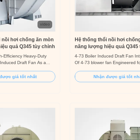
video
i nồi hơi chống ăn mòn
Hệ thống thổi nồi hơi chố
iệu quả Q345 tùy chỉnh
năng lượng hiệu quả Q345 
-Efficiency Heavy-Duty
4-73 Boiler Induced Draft Fan In
 Induced Draft Fan As a
Of 4-73 blower fan Engineered f
ustrial fan manufacturer
demanding industrial boiler appli
ars of experience, we
customized boiler blower syste
được giá tốt nhất
Nhận được giá tốt nh
stomized high-efficiency,
Q345 high-strength steel constru
ifugal induced draft (ID)
advanced energy-efficient techno
ng industrial applications.
deliver exceptional performance
.
durability. The ...