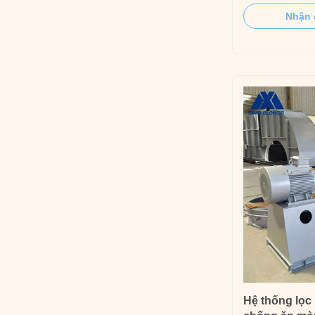
series heavy dut
Nhận 
meet the perfo
large flow and 
time, and has th
efficiency and ..
Hệ thống lọc 