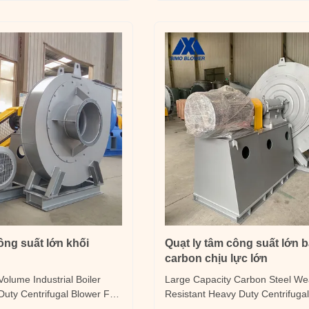
les contained in the medium
steam boilers in thermal power p
Gas ...
ông suất lớn khối
Quạt ly tâm công suất lớn 
carbon chịu lực lớn
olume Industrial Boiler
Large Capacity Carbon Steel We
uty Centrifugal Blower Fan
Resistant Heavy Duty Centrifuga
he 6-05 medium-pressure
Introduction The 4-14 series cent