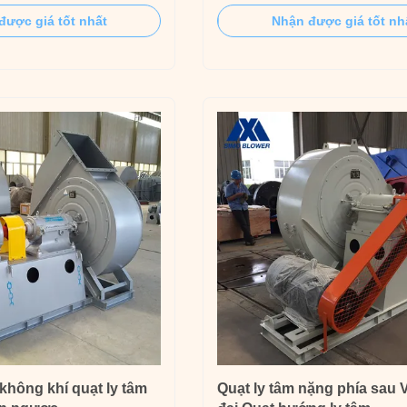
y centrifugal blower fan can
blower fan is suitable for indoor v
được giá tốt nhất
Nhận được giá tốt nh
rmance requirements of
in general factories and large bui
high pressure at the same
Large Capacity Carbon Steel We
e characteristics of high
Resistant Heavy Duty Centrifuga
.
be used to input gas as ...
không khí quạt ly tâm
Quạt ly tâm nặng phía sau 