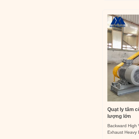
and hard partic
should be ...
Quạt ly tâm c
lượng lớn
Backward High V
Exhaust Heavy D
Introduction T