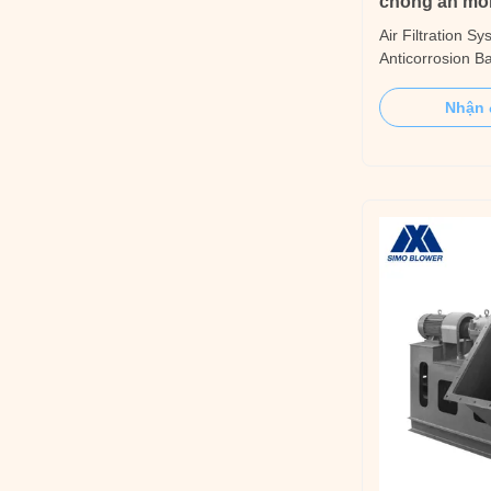
chống ăn mò
Air Filtration S
Anticorrosion B
Introduction It i
centrifugal fan w
Nhận 
efficiency of 90
suitable for var
equipped with 
device (1~20 ton