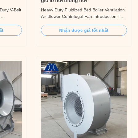
gió lò hơi thông hơi
Duty V-Belt
Heavy Duty Fluidized Bed Boiler Ventilation
n
Air Blower Centrifugal Fan Introduction The
ust
5-06 series centrifugal blower fan can be
tric arc
used in the feeding system of 2-670t/h
ất
Nhận được giá tốt nhất
 equipment,
steam boiler in thermal power plants, it can
nt, to
also meet the requirements of the high-
n in the
pressure head performance parameters of
the ...