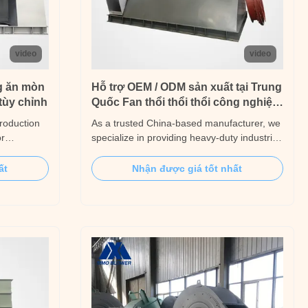
video
video
ng ăn mòn
Hỗ trợ OEM / ODM sản xuất tại Trung
tùy chỉnh
Quốc Fan thổi thổi thổi công nghiệp
nặng
troduction
As a trusted China-based manufacturer, we
or
specialize in providing heavy-duty industrial
cations, our
induced draft fans with full OEM/ODM
m combines
support, tailored to meet the specific needs
ất
Nhận được giá tốt nhất
ction with
of global clients. Designed for demanding
logy to
applications in power plants, metallurgy,
 and
and chemical processing, these fans ensure
...