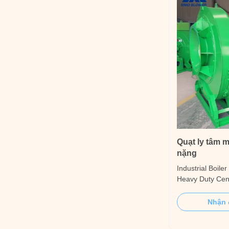
Quạt ly tâm 
nặng
Industrial Boile
Heavy Duty Cent
Medium requirem
The medium to 
Nhận 
non-corrosive, 
and free of vis