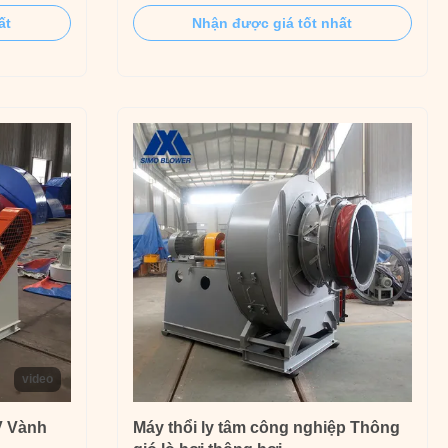
entilation
centrifugal fan with a total internal pressure
ất
Nhận được giá tốt nhất
ldings.
efficiency of 90.5% specially designed to be
ar
suitable for various coal quality and
l Fan can
equipped with a smoke-and-dust removal
device (1~20 ...
video
V Vành
Máy thổi ly tâm công nghiệp Thông