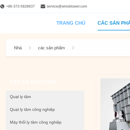
+86-373-5828637
service@simoblower.com
TRANG CHỦ
CÁC SẢN PH
Nhà
các sản phẩm
Quạt ly tâm hạng nặng
TẤT CẢ CÁC LOẠI
Quạt ly tâm
Quạt ly tâm công nghiệp
Máy thổi ly tâm công nghiệp