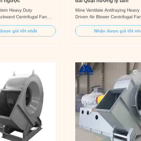
n ngược
đai Quạt hướng ly tâm
ystem Heavy Duty
Mine Ventilate Antifraying Heavy 
ackward Centrifugal Fan
Driven Air Blower Centrifugal Fa
s boiler induced draft
Introduction Mainly to meet the d
ith a total internal pressure
emission requirements of the elec
được giá tốt nhất
Nhận được giá tốt nh
.5% specially designed to be
furnace exhaust gas purification
ious coal quality and
improve the workshop environme
a smoke-and-dust removal
ensure that the dust concentratio
s...
electric furnace ...