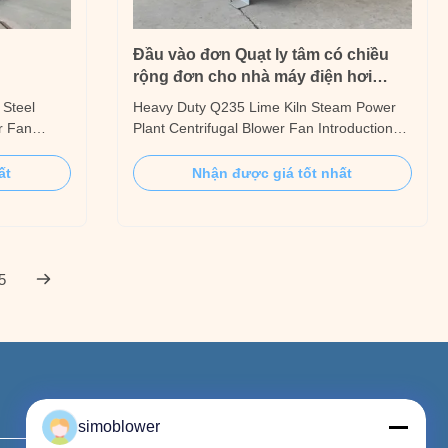
Đầu vào đơn Quạt ly tâm có chiều
rộng đơn cho nhà máy điện hơi
nước vôi
 Steel
Heavy Duty Q235 Lime Kiln Steam Power
er Fan
Plant Centrifugal Blower Fan Introduction
essure
The 4-09 series large-flow centrifugal fan is
le for
the earliest used fan in China, and it is also
ất
Nhận được giá tốt nhất
nd
the most commonly used fan. Suitable for
l at
conveying clean air or light materials at
erature.
normal temperature, most commonly used
in ...
5
Liên hệ với chúng tôi
simoblower