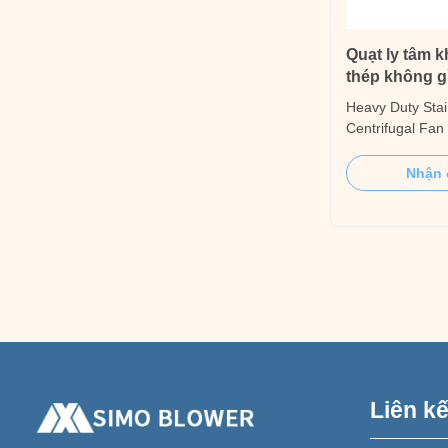
Quạt ly tâm 
thép không g
thống nồi hơ
Heavy Duty Stai
Centrifugal Fan 
Introduction Thi
centrifugal fan i
Nhận 
boiler systems r
medium-high pr
operation. The f
combustion ...
Liên k