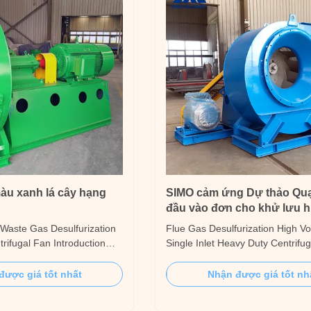
màu xanh lá cây hạng
SIMO cảm ứng Dự thảo Quạt
đầu vào đơn cho khử lưu h
thải
r Waste Gas Desulfurization
Flue Gas Desulfurization High V
rifugal Fan Introduction
Single Inlet Heavy Duty Centrifu
ents for 6-08 series fans:
Introduction The 4-10 series vent
be transported should be
induced draft heavy duty centrif
được giá tốt nhất
Nhận được giá tốt nh
non-flammable, explosive,
fans are suitable for the ventilat
cous substances. The dust
induced draft fan systems of 2~