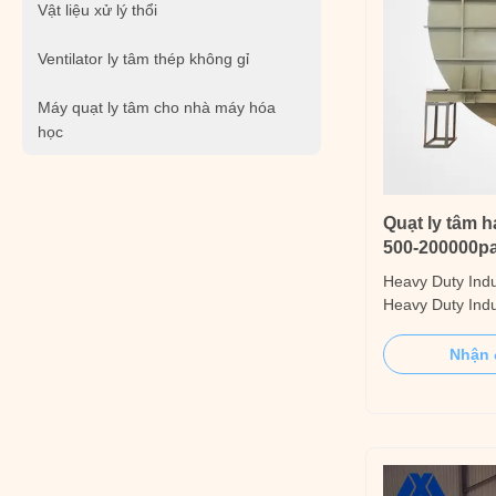
Vật liệu xử lý thổi
Ventilator ly tâm thép không gỉ
Máy quạt ly tâm cho nhà máy hóa
học
Quạt ly tâm 
500-200000p
suất
Heavy Duty Indu
Heavy Duty Indus
several small an
these its widely
Nhận 
scale industries 
ventilation. 01
1400000m³/h; P
Temperature: ...