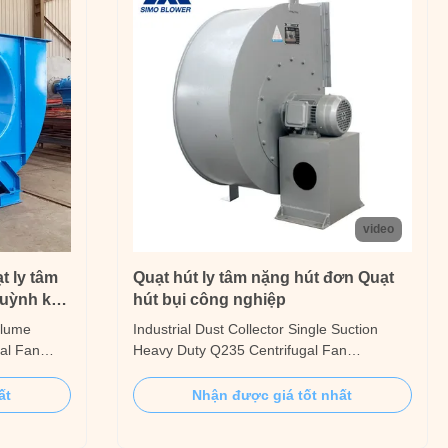
video
 ly tâm
Quạt hút ly tâm nặng hút đơn Quạt
uỳnh khí
hút bụi công nghiệp
olume
Industrial Dust Collector Single Suction
gal Fan
Heavy Duty Q235 Centrifugal Fan
ilation and
Introduction The 4-09 series large-flow
ugal blower
centrifugal blower fan is suitable for
ất
Nhận được giá tốt nhất
ion and
conveying clean air or light materials at
670T/h
normal temperature, most commonly used