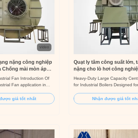
video
hạng nặng công nghiệp
Quạt ly tâm công suất lớn, t
a Chống mài mòn áp
nặng cho lò hơi công nghi
strial Fan Introduction Of
Heavy-Duty Large Capacity Cent
trial Fan application in
for Industrial Boilers Designed fo
d large scale industries.
demanding industrial boiler appli
 used in both large and small
heavy-duty large capacity centrif
được giá tốt nhất
Nhận được giá tốt nh
for regulating the
ensures reliable and efficient air
. Fan parameters Flow: 500-
high-temperature, high-pressure
ressure: 500-200000pa;
environments. Engineered with r
construction and ...