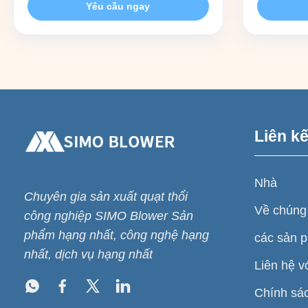
Yêu cầu ngay
gas transportation and pressurization
designed fo
applications. They are suitable for
low airflow
conveying systems of coke oven gas,
performanc
blast furnace gas, converter gas, ...
aerodynamic
stability ...
Liên k
Nhà
Chuyên gia sản xuất quạt thổi
Về chúng 
công nghiệp SIMO Blower Sản
phẩm hạng nhất, công nghệ hạng
các sản 
nhất, dịch vụ hạng nhất
Liên hệ v
Chính sá