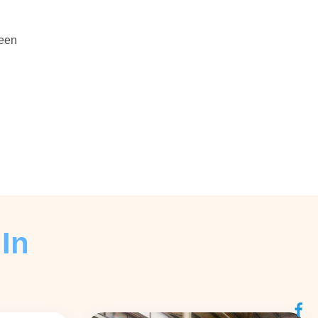
been
In