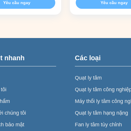
Yêu cầu ngay
Yêu cầu ngay
r industrial systems requiring
cấu hình tùy chỉnh (OEM/ODM
 and medium pressure
hóa cho hiệu quả và độ bền t
e. The optimized
trường khắc nghiệt.
 structure improves airflow
ết nhanh
Các loại
Quạt ly tâm
tôi
Quạt ly tâm công nghiệ
phẩm
Máy thổi ly tâm công ng
ới chúng tôi
Quạt ly tâm hạng nặng
ch bảo mật
Fan ly tâm tùy chỉnh