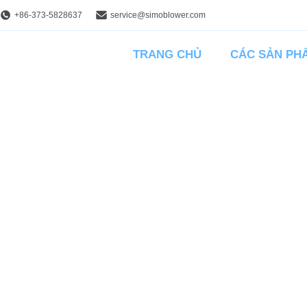
+86-373-5828637
service@simoblower.com
TRANG CHỦ
CÁC SẢN PH