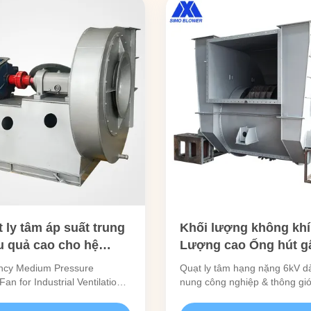
 ly tâm áp suất trung
Khối lượng không khí
u quả cao cho hệ
Lượng cao Ống hút g
ông gió và thu bụi
Ống hút trung tâm cô
ency Medium Pressure
Quạt ly tâm hạng nặng 6kV d
hiệp
nghiệp cho hệ thống 
Fan for Industrial Ventilation
nung công nghiệp & thông gió
llection Systems This high-
nghiệp
cao, kết cấu chắc chắn, đượ
entrifugal fan blower is
nhận ISO/CE. Các loại lưỡi, vậ