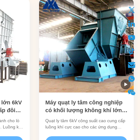
 lớn 6kV
Máy quạt ly tâm công nghiệp
ấp đôi
có khối lượng không khí lớn
ng
với động cơ cao áp 6kV cho
ành cho lò
Quạt ly tâm 6kV công suất cao cung cấp
lò công
các ứng dụng hạng nặng
. Luồng khí
luồng khí cực cao cho các ứng dụng
c chứng
công nghiệp đòi hỏi khắt khe. Có cấu trúc
t liệu và
chắc chắn, cân bằng chính xác và lưỡi