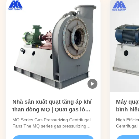
Nhà sản xuất quạt tăng áp khí
Máy quạt
than dòng MQ | Quạt gas lò
bình hiệ
nướng than cốc & quạt gas lò
thống th
MQ Series Gas Pressurizing Centrifugal
High Effici
cao
công ng
Fans The MQ series gas pressurizing
Centrifugal 
centrifugal fans are high-efficiency
and Dust Co
centrifugal fans specifically designed for
efficiency c