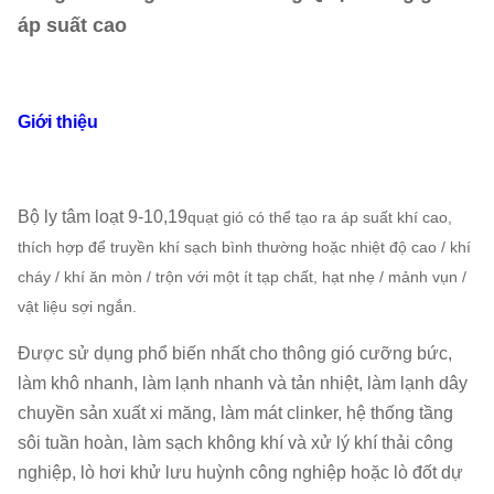
áp suất cao
Giới thiệu
Bộ ly tâm loạt 9-10,19
quạt gió có thể tạo ra áp suất khí cao,
thích hợp để truyền khí sạch bình thường hoặc nhiệt độ cao / khí
cháy / khí ăn mòn / trộn với một ít tạp chất, hạt nhẹ / mảnh vụn /
vật liệu sợi ngắn.
Được sử dụng phổ biến nhất cho thông gió cưỡng bức,
làm khô nhanh, làm lạnh nhanh và tản nhiệt, làm lạnh dây
chuyền sản xuất xi măng, làm mát clinker, hệ thống tầng
sôi tuần hoàn, làm sạch không khí và xử lý khí thải công
nghiệp, lò hơi khử lưu huỳnh công nghiệp hoặc lò đốt dự