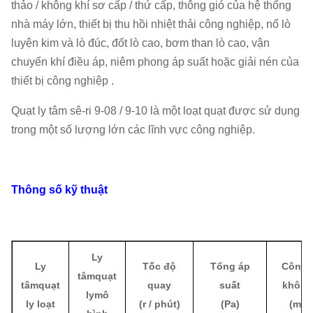
thảo / không khí sơ cấp / thứ cấp, thông gió của hệ thống
nhà máy lớn, thiết bị thu hồi nhiệt thải công nghiệp, nổ lò
luyện kim và lò đúc, đốt lò cao, bơm than lò cao, vận
chuyển khí điều áp, niêm phong áp suất hoặc giải nén của
thiết bị công nghiệp .
Quạt ly tâm sê-ri 9-08 / 9-10 là một loạt quạt được sử dụng
trong một số lượng lớn các lĩnh vực công nghiệp.
Thông số kỹ thuật
Ly
Ly
Tốc độ
Tổng áp
Công 
tâm
quạt
tâm
quạt
quay
suất
không
ly
mô
ly
loạt
(
r / phút)
(
Pa
)
(
m³ /