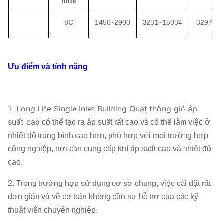
hình
8C
1450
~
2900
3231
~
15034
3297
~
1
9C
1450
4101
~
4597
4695
~
1
10C
1450
4958
~
5840
6440
~
1
Ưu điểm và tính năng
9-10
11.2C
960
~
1450
2705
~
7364
5990
~
2
Long Life Single Inlet Building Quạt thông gió áp
1.
12,5C
960
~
1450
3975
~
9229
8327
~
3
suất cao
có thể tạo ra áp suất rất cao và có thể làm việc ở
14C
960
~
1450
4249
~
11668
11699
~
nhiệt độ trung bình cao hơn, phù hợp với mọi trường hợp
công nghiệp, nơi cần cung cấp khí áp suất cao và nhiệt độ
16C
960
~
1450
5575
~
15425
17463
~
cao.
2. Trong trường hợp sử dụng cơ sở chung, việc cài đặt rất
đơn giản và về cơ bản không cần sự hỗ trợ của các kỹ
thuật viên chuyên nghiệp.