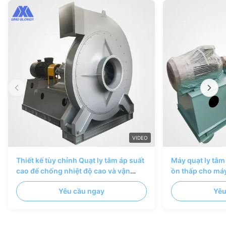
VIDEO
Thiết kế tùy chỉnh Quạt ly tâm áp suất
Máy quạt ly tâm
cao để chống nhiệt độ cao và vận
ồn thấp cho máy
chuyển khí tiết kiệm năng lượng
vận chuyển vật 
Yêu cầu ngay
Yêu