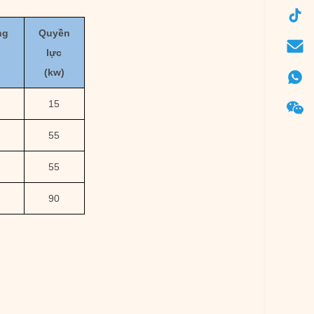
ng
Quyền
lực
(kw)
15
55
55
90