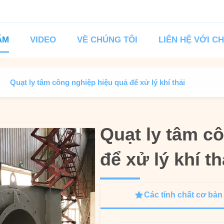
ẨM
VIDEO
VỀ CHÚNG TÔI
LIÊN HỆ VỚI C
Quạt ly tâm công nghiệp hiệu quả để xử lý khí thải
Quạt ly tâm c
Quạt ly tâm c
để xử lý khí th
để xử lý khí th
Các tính chất cơ bản