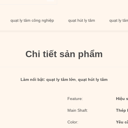
uạt ly tâm công nghiệp
quạt hút ly tâm
quạt ly tâm lớn
Chi tiết sản phẩm
Làm nổi bật:
quạt ly tâm lớn
,
quạt hút ly tâm
Feature:
Hiệu 
Main Shaft:
Thép 
Color:
Yêu c