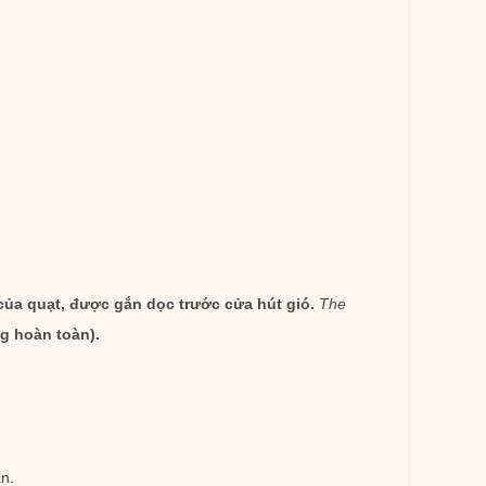
 của quạt, được gắn dọc trước cửa hút gió.
The
ng hoàn toàn).
n.