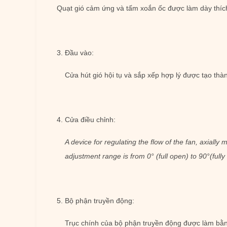
Quạt gió cảm ứng và tấm xoắn ốc được làm dày thíc
3. Đầu vào:
Cửa hút gió hội tụ và sắp xếp hợp lý được tạo thà
4. Cửa điều chỉnh:
A device for regulating the flow of the fan, axially m
adjustment range is from 0° (full open) to 90°(fully
5. Bộ phận truyền động:
Trục chính của bộ phận truyền động được làm bằng