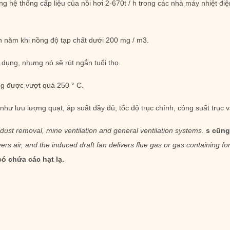
g hệ thống cấp liệu của nồi hơi 2-670t / h trong các nhà máy nhiệt đi
 năm khi nồng độ tạp chất dưới 200 mg / m3.
dụng, nhưng nó sẽ rút ngắn tuổi thọ.
ng được vượt quá 250 ° C.
hư lưu lượng quạt, áp suất đầy đủ, tốc độ trục chính, công suất trục v
 dust removal, mine ventilation and general ventilation systems.
s cũng
ers air, and the induced draft fan delivers flue gas or gas containing for
ó chứa các hạt lạ.