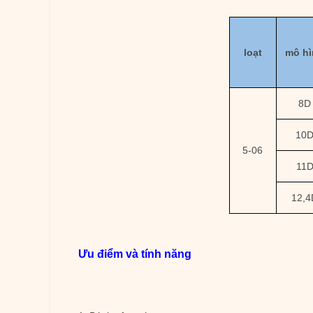
loạt
mô hì
8D
10
5-06
11
12,4
Ưu điểm và tính năng