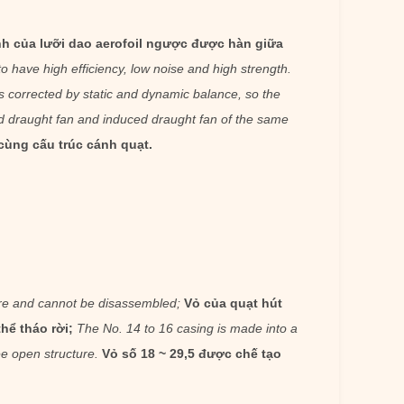
h của lưỡi dao aerofoil ngược được hàn giữa
to have high efficiency, low noise and high strength.
is corrected by static and dynamic balance, so the
 draught fan and induced draught fan of the same
ùng cấu trúc cánh quạt.
ture and cannot be disassembled;
Vỏ của quạt hút
hể tháo rời;
The No. 14 to 16 casing is made into a
e open structure.
Vỏ số 18 ~ 29,5 được chế tạo