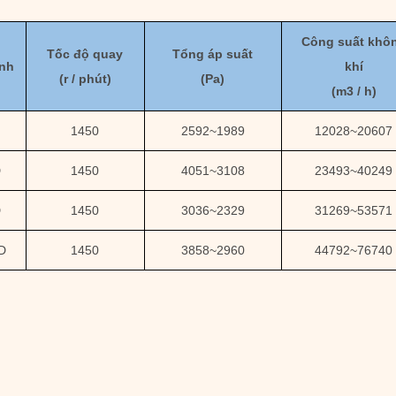
Công suất khô
Tốc độ quay
Tổng áp suất
nh
khí
(
r / phút)
(
Pa
)
(
m3 / h
)
1450
2592
~
1989
12028
~
20607
D
1450
4051
~
3108
23493
~
40249
D
1450
3036
~
2329
31269
~
53571
D
1450
3858
~
2960
44792
~
76740