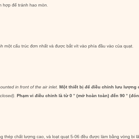
h hợp để tránh hao mòn.
nh một cấu trúc đơn nhất và được bắt vít vào phía đầu vào của quạt.
ounted in front of the air inlet.
Một thiết bị để điều chỉnh lưu lượng
 closed).
Phạm vi điều chỉnh là từ 0 ° (mở hoàn toàn) đến 90 ° (đó
 thép chất lượng cao, và loạt quạt 5-06 đều được làm bằng vòng bi lă