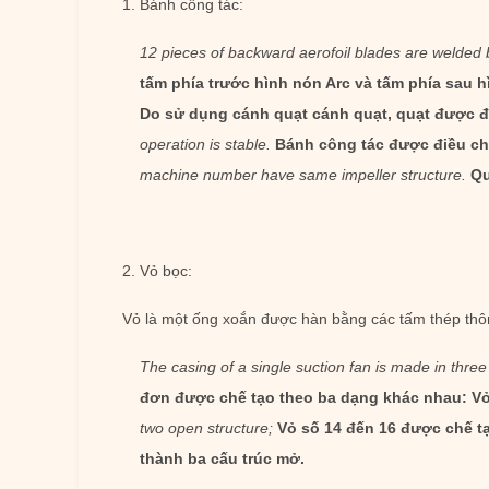
1. Bánh công tác:
12 pieces of backward aerofoil blades are welded b
tấm phía trước hình nón Arc và tấm phía sau 
Do sử dụng cánh quạt cánh quạt, quạt được đả
operation is stable.
Bánh công tác được điều ch
machine number have same impeller structure.
Qu
2. Vỏ bọc:
Vỏ là một ống xoắn được hàn bằng các tấm thép thô
The casing of a single suction fan is made in thre
đơn được chế tạo theo ba dạng khác nhau: Vỏ 
two open structure;
Vỏ số 14 đến 16 được chế tạ
thành ba cấu trúc mở.