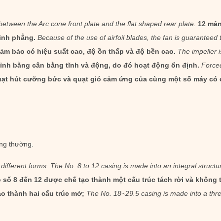
etween the Arc cone front plate and the flat shaped rear plate.
12 mản
hình phẳng.
Because of the use of airfoil blades, the fan is guaranteed 
m bảo có hiệu suất cao, độ ồn thấp và độ bền cao.
The impeller 
ỉnh bằng cân bằng tĩnh và động, do đó hoạt động ổn định.
Forced
ạt hút cưỡng bức và quạt gió cảm ứng của cùng một số máy có c
ng thường.
e different forms: The No. 8 to 12 casing is made into an integral struc
số 8 đến 12 được chế tạo thành một cấu trúc tách rời và không t
o thành hai cấu trúc mở;
The No. 18~29.5 casing is made into a thre