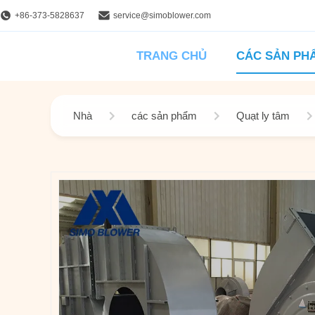
+86-373-5828637
service@simoblower.com
TRANG CHỦ
CÁC SẢN PH
Nhà
các sản phẩm
Quạt ly tâm