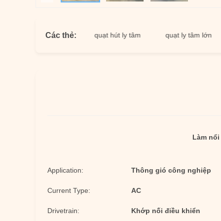
Các thẻ:
tâm công nghiệp
quạt hút ly tâm
quạt ly tâm lớn
q
Làm nổi 
Application:
Thông gió công nghiệp
Current Type:
AC
Drivetrain:
Khớp nối điều khiển