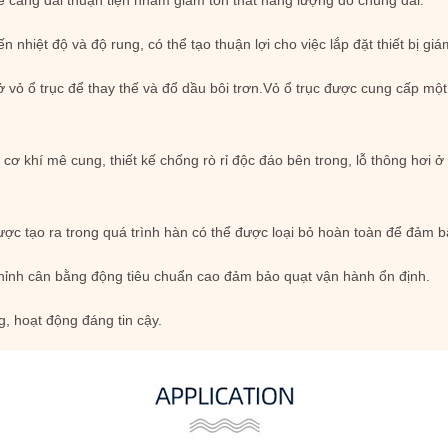
 căng đai thuận tiện nhằm giảm tổn thất năng lượng do chùng đai.
ến nhiệt độ và độ rung, có thể tạo thuận lợi cho việc lắp đặt thiết bị gi
ở vỏ ổ trục để thay thế và đổ dầu bôi trơn.Vỏ ổ trục được cung cấp mộ
 cơ khí mê cung, thiết kế chống rò rỉ độc đáo bên trong, lỗ thông hơi ở
được tạo ra trong quá trình hàn có thể được loại bỏ hoàn toàn để đảm b
hỉnh cân bằng động tiêu chuẩn cao đảm bảo quạt vận hành ổn định.
ng, hoạt động đáng tin cậy.