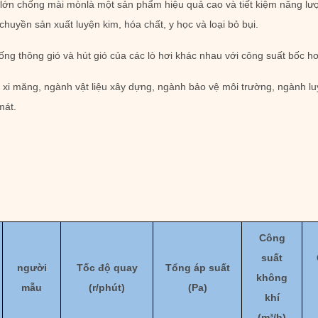
t lớn chống mài mòn
là một sản phẩm hiệu quả cao và tiết kiệm năng lượ
chuyền sản xuất luyện kim, hóa chất, y học và loại bỏ bụi.
ống thông gió và hút gió của các lò hơi khác nhau với công suất bốc hơ
 xi măng, ngành vật liệu xây dựng, ngành bảo vệ môi trường, ngành lu
mát.
Công
suất
người
Tốc độ quay
Tổng áp suất
không
mẫu
(
r/phút)
(
Pa
)
khí
(
m³/h
)