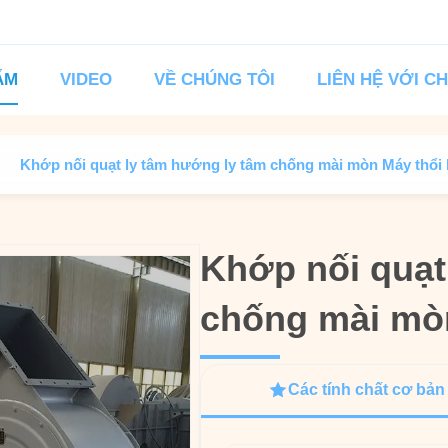
ẨM
VIDEO
VỀ CHÚNG TÔI
LIÊN HỆ VỚI C
Khớp nối quạt ly tâm hướng ly tâm chống mài mòn Máy thổi 
Khớp nối quạt
Khớp nối quạt
chống mài mòn
chống mài mòn
Các tính chất cơ bản