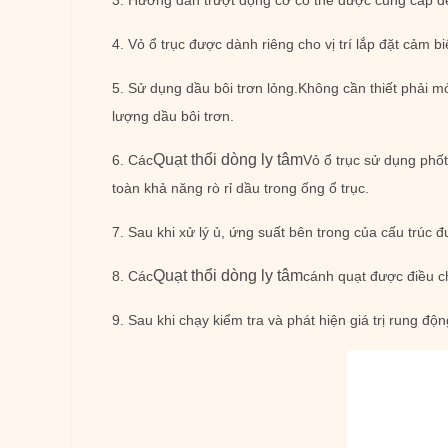
3. Hướng dẫn trượt động cơ có thể được cung cấp để
4. Vỏ ổ trục được dành riêng cho vị trí lắp đặt cảm bi
5. Sử dụng dầu bôi trơn lỏng.Không cần thiết phải m
lượng dầu bôi trơn.
Quạt thổi dòng ly tâm
6. Các
Vỏ ổ trục sử dụng phốt
toàn khả năng rò rỉ dầu trong ống ổ trục.
7. Sau khi xử lý ủ, ứng suất bên trong của cấu trúc 
Quạt thổi dòng ly tâm
8. Các
cánh quạt được điều c
9. Sau khi chạy kiểm tra và phát hiện giá trị rung độ