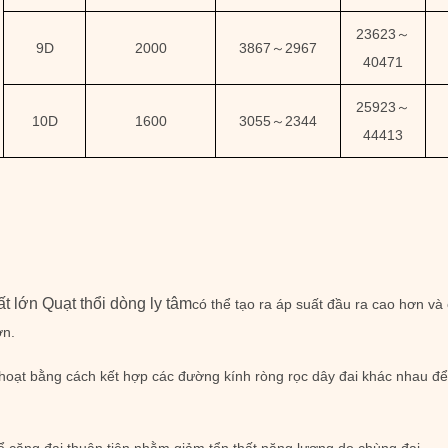
23623
～
9D
2000
3867
～
2967
40471
25923
～
10D
1600
3055
～
2344
44413
 lớn Quạt thổi dòng ly tâm
có thể tạo ra áp suất đầu ra cao hơn và
ơn.
nh hoạt bằng cách kết hợp các đường kính ròng rọc dây đai khác nhau đ