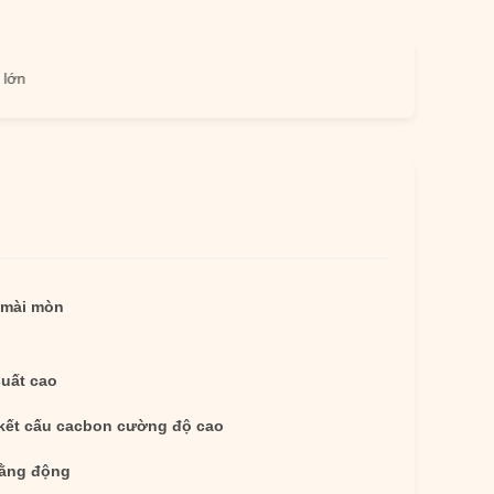
 mài mòn
suất cao
kết cấu cacbon cường độ cao
ằng động