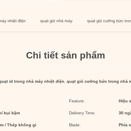
iệt điện
quạt gió nhà máy
quạt gió cưỡng bức trong nhà
Chi tiết sản phẩm
quạt id trong nhà máy nhiệt điện
,
quạt gió cưỡng bức trong nhà m
Feature:
Hiệu 
hí bụi bặm
Delivery Time:
30 ng
im / Thép không gỉ
Blade:
Phía 