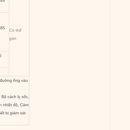
685
685
Có thể
gán
ộ
ù đường ống vào
 Bộ cách ly sốc,
n nhiệt độ, Cảm
ết bị giám sát