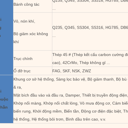
Q235, Q345, SS304, SS316, HG785, DB
Bánh công tác
...
i
Vỏ, nón khí,
g
Q235, Q345, SS304, SS316, HG785, DB
Bộ giảm xóc không
h
...
khí
Thép 45 # (Thép kết cấu carbon cường đ
Trục chính
cao), 42CrMo, Thép không gỉ ...
Ổ đỡ trục
FAG, SKF, NSK, ZWZ
Khung cơ sở hệ thống, Sàng lọc bảo vệ, Bộ giảm thanh, Bộ b
& ra,
i
Mặt bích đầu vào và đầu ra, Damper, Thiết bị truyền động điện,
buộc
Khớp nối màng, Khớp nối chất lỏng, Vỏ mưa động cơ, Cảm biế
phần
biến rung, Khởi động mềm, Biến tần, Động cơ điện đặc biệt, Thi
hệ thống, Hệ thống bôi trơn, Bình dầu trên cao, v.v.