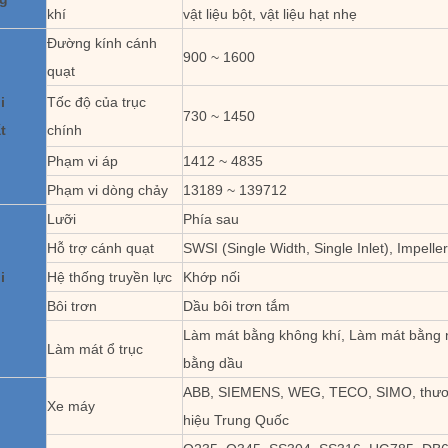
khí
vật liệu bột, vật liệu hạt nhẹ
Đường kính cánh
900 ~ 1600
quạt
i
Tốc độ của trục
730 ~ 1450
t
chính
Phạm vi áp
1412 ~ 4835
Phạm vi dòng chảy
13189 ~ 139712
Lưỡi
Phía sau
Hỗ trợ cánh quạt
SWSI (Single Width, Single Inlet), Impelle
i
Hệ thống truyền lực
Khớp nối
Bôi trơn
Dầu bôi trơn tắm
Làm mát bằng không khí, Làm mát bằng
Làm mát ổ trục
bằng dầu
ABB, SIEMENS, WEG, TECO, SIMO, thư
Xe máy
hiệu Trung Quốc