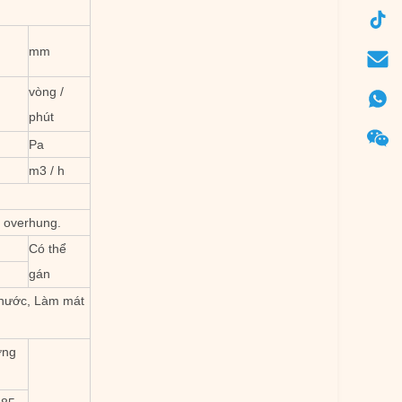
mm
vòng /
phút
Pa
m3 / h
r overhung.
Có thể
gán
 nước, Làm mát
ơng