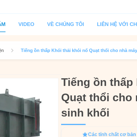
ẨM
VIDEO
VỀ CHÚNG TÔI
LIÊN HỆ VỚI C
ện
Tiếng ồn thấp Khói thải khói nổ Quạt thổi cho nhà má
Tiếng ồn thấp 
Tiếng ồn thấp 
Quạt thổi cho
Quạt thổi cho
sinh khối
sinh khối
Các tính chất cơ bản