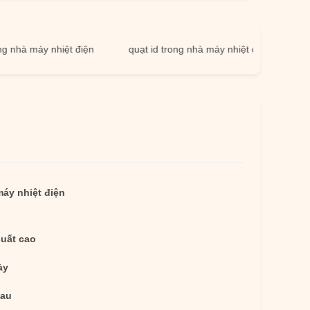
 máy nhiệt điện
quạt id trong nhà máy nhiệt điện
quạt g
áy nhiệt điện
suất cao
ày
sau