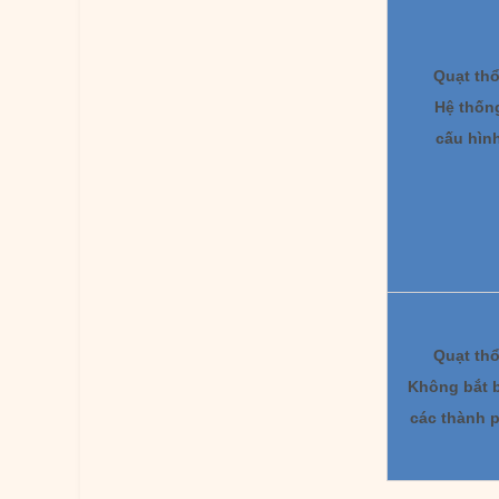
Quạt thổ
Hệ thốn
cấu hìn
Quạt thổ
Không bắt 
các thành 