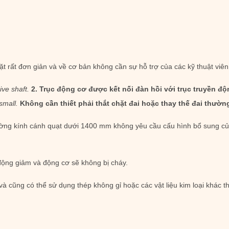
ặt rất đơn giản và về cơ bản không cần sự hỗ trợ của các kỹ thuật viê
ive shaft.
2. Trục động cơ được kết nối đàn hồi với trục truyền độ
small.
Không cần thiết phải thắt chặt đai hoặc thay thế đai thườn
ường kính cánh quạt dưới 1400 mm không yêu cầu cấu hình bổ sung của 
 động giảm và động cơ sẽ không bị cháy.
à cũng có thể sử dụng thép không gỉ hoặc các vật liệu kim loại khác 