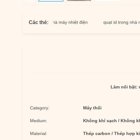
Các thẻ:
ió cưỡng bức trong nhà máy nhiệt điện
quạt id trong nhà máy nh
Làm nổi bật:
Category:
Máy thổi
Medium:
Không khí sạch / Không k
Material:
Thép carbon / Thép hợp k