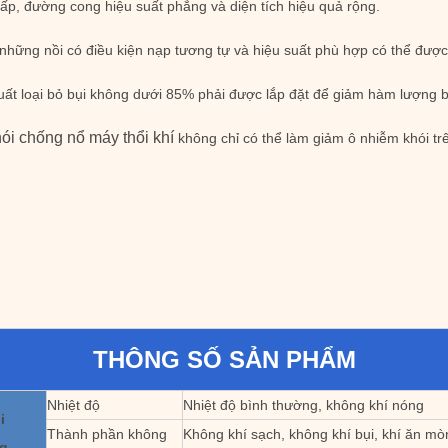
hấp, đường cong hiệu suất phẳng và diện tích hiệu quả rộng.
, những nồi có điều kiện nạp tương tự và hiệu suất phù hợp có thể đượ
 suất loại bỏ bụi không dưới 85% phải được lắp đặt để giảm hàm lượng b
hói chống nổ máy thổi khí
không chỉ có thể làm giảm ô nhiễm khói t
THÔNG SỐ SẢN PHẨM
Nhiệt độ
Nhiệt độ bình thường, không khí nóng
i
Thành phần không
Không khí sạch, không khí bụi, khí ăn mòn
g