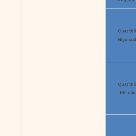
Quạt thổ
Hiệu suấ
Quạt thổ
Kết cấu