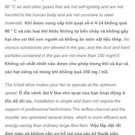
80 °C air and other gases that are not self-igniting and are not
harmful to the human body and are not corrosive to steel
materials.
Khí được cung cấp bởi quạt sê-ri 4-14 không quá
80 ° C và các loại khí khác không tự bốc cháy và không gây
hại cho cơ thể con người và không ăn mòn vật liệu thép.
No
viscous substances are allowed in the gas, and the dust and hard
particles contained in the gas are not more than 150 mg/m3.
Không có chất nhớt nào được cho phép trong khí và bụi và
các hạt cứng có trong khí không quá 150 mg / m3.
The V-belt drive makes your fan to operate at the optimum
speed.
Ổ đĩa vành đai V làm cho quạt của bạn hoạt động ở
tốc độ tối ưu.
Installation is simple and does not require the
support of professional technicians.The airflow channel and the
impeller are optimized several times, which is more efficient and
energy-saving than ordinary large-flow fans.
Việc lắp đặt rất
đơn giản và không cần sự hỗ trợ của các kỹ thuật viên