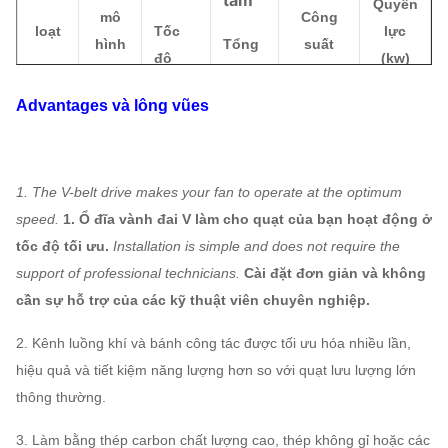
tâm
Quyền
mô
Công
loạt
Tốc
lực
hình
Tổng
suất
độ
(kw)
áp
không
quay
suất
khí
Advanta
ges
và lông vũ
es
(r /
(Pa)
(m³ / h)
phút)
1. The V-belt drive makes your fan to operate at the optimum
2177
16985
8D
1450
18,5
speed.
1. Ổ đĩa vành đai V làm cho quạt của bạn hoạt động ở
1481
30134
tốc độ tối ưu.
Installation is simple and does not require the
960 ~
824 ~
16011
11 ~
support of professional technicians.
Cài đặt đơn giản và không
9D
1450
2756
42906
30
cần sự hỗ trợ của các kỹ thuật viên chuyên nghiệp.
730 ~
588 ~
16701
7,5 ~
2. Kênh luồng khí và bánh công tác được tối ưu hóa nhiều lần,
10D
1450
3403
58856
55
4-14
hiệu quả và tiết kiệm năng lượng hơn so với quạt lưu lượng lớn
thông thường.
Quạt
730 ~
736 ~
23464
11 ~
11.2D
thổi
1450
4276
82688
90
3. Làm bằng thép carbon chất lượng cao, thép không gỉ hoặc các