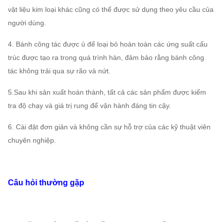
ly
vật liệu kim loại khác cũng có thể được sử dụng theo yêu cầu của
730 ~
912 ~
32619
22 ~
tâm
người dùng.
12,5D
1450
5325
114952
160
4. Bánh công tác được ủ để loại bỏ hoàn toàn các ứng suất cấu
730 ~
1147 ~
45827
37 ~
trúc được tạo ra trong quá trình hàn, đảm bảo rằng bánh công
14D
1450
6678
161499
315
tác không trải qua sự rão và nứt.
54351
5.Sau khi sản xuất hoàn thành, tất cả các sản phẩm được kiểm
580 ~
951 ~
45 ~
16D
～
tra độ chạy và giá trị rung để vận hành đáng tin cậy.
960
3825
160
159606
6. Cài đặt đơn giản và không cần sự hỗ trợ của các kỹ thuật viên
chuyên nghiệp.
Câu hỏi thường gặp