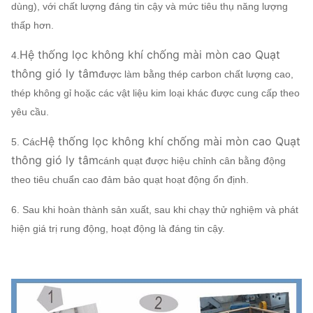
dùng), với chất lượng đáng tin cậy và mức tiêu thụ năng lượng
khí
thấp hơn.
Thép 45# (Thép kết cấu
Hệ thống lọc không khí chống mài mòn cao Quạt
4.
carbon cường độ cao),
trục chính
thông gió ly tâm
được làm bằng thép carbon chất lượng cao,
42CrMo, Thép không
thép không gỉ hoặc các vật liệu kim loại khác được cung cấp theo
gỉ...
yêu cầu.
Ổ đỡ trục
FAG, SKF, NSK, ZWZ…
Khung cơ sở hệ thống, Sàng lọc bảo vệ, Bộ
Hệ thống lọc không khí chống mài mòn cao Quạt
5. Các
giảm thanh, Bộ bù đường ống đầu vào và đầu
thông gió ly tâm
cánh quạt được hiệu chỉnh cân bằng động
ra,
theo tiêu chuẩn cao đảm bảo quạt hoạt động ổn định.
Quạt dòng ly
Mặt bích đầu vào và đầu ra, Bộ giảm chấn, Bộ
tâm
Không bắt
6. Sau khi hoàn thành sản xuất, sau khi chạy thử nghiệm và phát
truyền động điện, Bộ cách ly sốc, Khớp nối
buộc
hiện giá trị rung động, hoạt động là đáng tin cậy.
màng, Khớp nối chất lỏng, Che mưa động cơ,
Các thành
Cảm biến nhiệt độ, Cảm biến rung, Khởi động
phần
mềm, Biến tần, Động cơ điện đặc biệt, Dụng cụ
giám sát hệ thống, Hệ thống bôi trơn, Bể bôi
trơn trên cao, v.v.