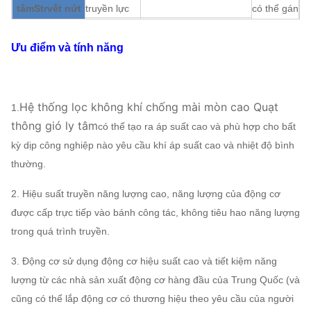
tâm
Str
vết nứt
truyền lực
có thể gán
bôi trơn
Dầu tắm bôi trơn
Ưu điểm và tính năng
làm mát
Làm mát bằng không khí, Làm mát
vòng bi
bằng nước, Làm mát bằng dầu
ABB, SIEMENS, WEG,
động cơ
TECO, SIMO, thương
Hệ thống lọc không khí chống mài mòn cao Quạt
1.
hiệu Trung Quốc…
thông gió ly tâm
có thể tạo ra áp suất cao và phù hợp cho bất
Q235, Q345, SS304,
kỳ dịp công nghiệp nào yêu cầu khí áp suất cao và nhiệt độ bình
cánh quạt
SS316, HG785, DB685...
thường.
Vỏ bọc, đầu
2. Hiệu suất truyền năng lượng cao, năng lượng của động cơ
vào không
được cấp trực tiếp vào bánh công tác, không tiêu hao năng lượng
khí hình
trong quá trình truyền.
nón,
Quạt dòng ly
Q235, Q345, SS304,
tâm
Sỹ
thân cây
3. Động cơ sử dụng động cơ hiệu suất cao và tiết kiệm năng
Bộ giảm
SS316, HG785, DB685...
có thể gán
Cấu hình
lượng từ các nhà sản xuất động cơ hàng đầu của Trung Quốc (và
chấn đầu
cũng có thể lắp động cơ có thương hiệu theo yêu cầu của người
vào không