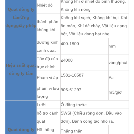
Không khí ở nhiệt độ bình thường,
Nhiệt độ
Quạt dòng ly
Không khí nóng
tâm
Ứng
Không khí sạch, Không khí bụi, Khí
thành phần
dụng
giấy phép
ăn mòn, Khí dễ cháy, Vật liệu dạng
không khí
bột, Vật liệu dạng hạt nhẹ
đường kính
400-1800
mm
cánh quạt
Tốc độ của
≤4000
vòng/phút
Hiệu suất quạt
trục chính
dòng ly tâm
1581-10587
Phạm vi áp
Pa
phạm vi lưu
906-61297
m3/giờ
lượng
Lưỡi
Ở đằng trước
hỗ trợ cánh
SWSI (Chiều rộng đơn, Đầu vào
quạt
đơn), Bánh công tác nhô ra.
Quạt dòng ly
Hệ thống
Thẳng thắn