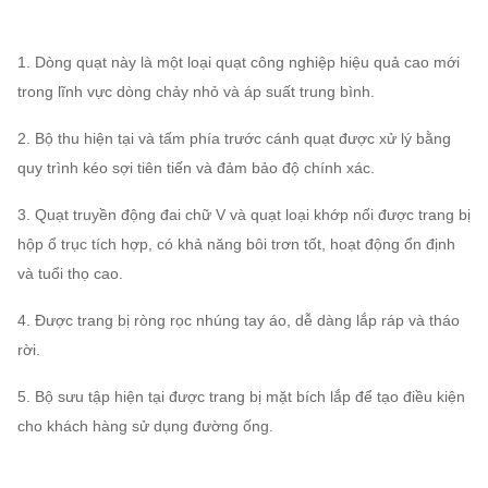
trục
dầu
ABB, SIEMENS, WEG,
1. Dòng quạt này là một loại quạt công nghiệp hiệu quả cao mới
Xe máy
TECO, SIMO, thương
trong lĩnh vực dòng chảy nhỏ và áp suất trung bình.
hiệu Trung Quốc
2. Bộ thu hiện tại và tấm phía trước cánh quạt được xử lý bằng
Bánh công
Q235, Q345, SS304,
quy trình kéo sợi tiên tiến và đảm bảo độ chính xác.
tác
SS316, HG785, DB685 ...
Vỏ, nón khí,
3. Quạt truyền động đai chữ V và quạt loại khớp nối được trang bị
Quạt ly
Q235, Q345, SS304,
hộp ổ trục tích hợp, có khả năng bôi trơn tốt, hoạt động ổn định
tâm
Sys
tem
Bộ giảm xóc
Có thể
SS316, HG785, DB685 ...
và tuổi thọ cao.
Cấu hình
không khí
gán
4. Được trang bị ròng rọc nhúng tay áo, dễ dàng lắp ráp và tháo
Thép 45 # (Thép kết cấu
rời.
carbon cường độ cao),
Trục chính
42CrMo, Thép không gỉ
5. Bộ sưu tập hiện tại được trang bị mặt bích lắp để tạo điều kiện
...
cho khách hàng sử dụng đường ống.
Ổ đỡ trục
FAG, SKF, NSK, ZWZ
Khung cơ sở hệ thống, Sàng lọc bảo vệ, Bộ