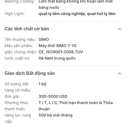
Bearing Cooling:
Làm mát bằng không khí hoặc làm mát
bằng nước
High Light:
quạt ly tâm công nghiệp
,
quạt hút ly tâm
Các tính chất cơ bản
Tên thương hiệu:
SIMO
Mẫu sản phẩm:
Máy thổi SIMO 7-10
giấy chứng nhận:
CE, ISO9001:2008,TUV
nước xuất xứ:
Hà Nam trung quốc
Giao dịch Bất động sản
Số lượng đặt
1 bộ
hàng tối thiểu:
đơn giá:
300-5000 USD
Phương thức
T / T, L / C, Thời hạn thanh toán là Thỏa
thanh toán:
thuận
năng lực cung
500 bộ mỗi tháng
cấp: