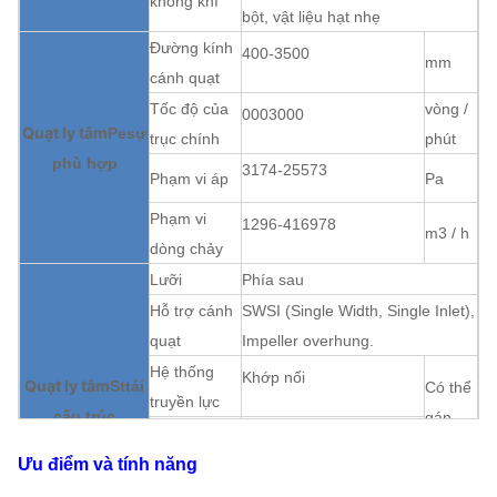
không khí
bột, vật liệu hạt nhẹ
Đường kính
400-3500
mm
cánh quạt
Tốc độ của
vòng /
0003000
Quạt ly tâm
Pe
sự
trục chính
phút
phù hợp
3174-25573
Phạm vi áp
Pa
Phạm vi
1296-416978
m3 / h
dòng chảy
Lưỡi
Phía sau
Hỗ trợ cánh
SWSI (Single Width, Single Inlet),
quạt
Impeller overhung.
Hệ thống
Khớp nối
Quạt ly tâm
St
tái
Có thể
truyền lực
cấu trúc
gán
Bôi trơn
Dầu bôi trơn tắm
Ưu điểm và tính năng
Làm mát bằng không khí, Làm
Làm mát ổ
mát bằng nước, Làm mát bằng