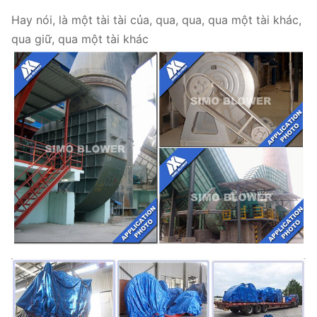
giảm thanh, Bộ bù đường ống vào & ra,
Hay nói, là một tài tài của, qua, qua, qua một tài khác,
Mặt bích đầu vào và đầu ra, Damper, Thiết bị
qua giữ, qua một tài khác
Quạt ly
truyền động điện, Bộ cách ly sốc, Khớp nối
tâm
Ôi
ptional
màng, Khớp nối chất lỏng, Vỏ mưa động cơ,
Các thành phần
Cảm biến nhiệt độ, Cảm biến rung, Khởi động
mềm, Biến tần, Động cơ điện đặc biệt, Thiết bị
giám sát hệ thống, Hệ thống bôi trơn, Bình
dầu trên cao, v.v.