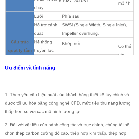
1087-241061
m3 / h
chảy
Lưỡi
Phía sau
Hỗ trợ cánh
SWSI (Single Width, Single Inlet),
quạt
Impeller overhung.
Cấu trúc
Hệ thống
Khớp nối
Có thể
quạt ly tâm
truyền lực
gán
Bôi trơn
Dầu bôi trơn tắm
Ưu điểm và tính năng
Làm mát ổ
Làm mát bằng không khí, Làm mát
trục
bằng nước, Làm mát bằng dầu
ABB, SIEMENS, WEG,
Xe máy
TECO, SIMO, thương hiệu
1. Theo yêu cầu hiệu suất của khách hàng thiết kế tùy chỉnh và
Trung Quốc
được tối ưu hóa bằng công nghệ CFD, mức tiêu thụ năng lượng
Bánh công
Q235, Q345, SS304,
thấp hơn so với các mô hình tương tự.
tác
SS316, HG785, DB685 ...
2. Đối với vật liệu của bánh công tác và trục chính, chúng tôi sẽ
Vỏ, nón khí,
Hệ thống
chọn thép carbon cường độ cao, thép hợp kim thấp, thép hợp
quạt ly tâm
Q235, Q345, SS304,
Có thể