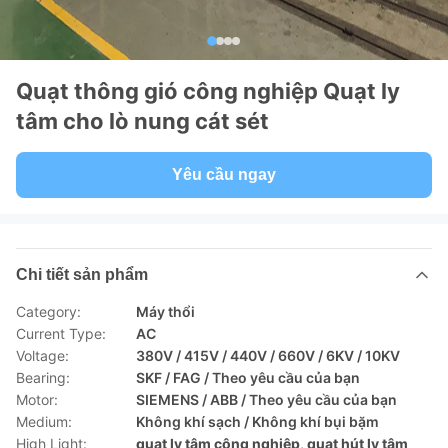
Quạt thông gió công nghiệp Quạt ly
tâm cho lò nung cát sét
Yêu cầu ngay
Chi tiết sản phẩm
Category:
Máy thổi
Current Type:
AC
Voltage:
380V / 415V / 440V / 660V / 6KV / 10KV
Bearing:
SKF / FAG / Theo yêu cầu của bạn
Motor:
SIEMENS / ABB / Theo yêu cầu của bạn
Medium:
Không khí sạch / Không khí bụi bặm
High Light:
quạt ly tâm công nghiệp
,
quạt hút ly tâm