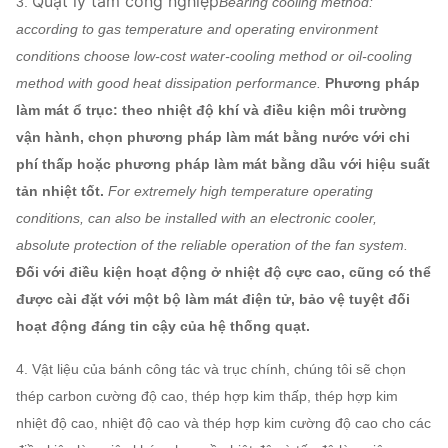
Quạt ly tâm công nghiệp
3.
truyền động điện, Bộ cách ly sốc, Khớp nối màng,
Bearing cooling method:
tùy chọn
according to gas temperature and operating environment
Khớp nối chất lỏng, Vỏ mưa động cơ, Cảm biến
Các thành
conditions choose low-cost water-cooling method or oil-cooling
nhiệt độ, Cảm biến rung, Khởi động mềm, Biến
phần
method with good heat dissipation performance.
tần, Động cơ điện đặc biệt, Thiết bị giám sát hệ
Phương pháp
làm mát ổ trục: theo nhiệt độ khí và điều kiện môi trường
thống, Hệ thống bôi trơn, Bình dầu trên cao, v.v.
vận hành, chọn phương pháp làm mát bằng nước với chi
phí thấp hoặc phương pháp làm mát bằng dầu với hiệu suất
tản nhiệt tốt.
For extremely high temperature operating
conditions, can also be installed with an electronic cooler,
absolute protection of the reliable operation of the fan system.
Đối với điều kiện hoạt động ở nhiệt độ cực cao, cũng có thể
được cài đặt với một bộ làm mát điện tử, bảo vệ tuyệt đối
hoạt động đáng tin cậy của hệ thống quạt.
4. Vật liệu của bánh công tác và trục chính, chúng tôi sẽ chọn
thép carbon cường độ cao, thép hợp kim thấp, thép hợp kim
nhiệt độ cao, nhiệt độ cao và thép hợp kim cường độ cao cho các