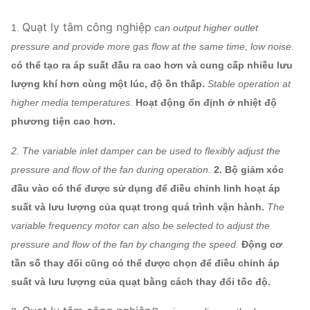
ABB, SIEMENS, WEG,
Xe máy
TECO, SIMO, thương hiệu
Quạt ly tâm công nghiệp
1.
can output higher outlet
Trung Quốc
pressure and provide more gas flow at the same time, low noise.
Bánh công
Q235, Q345, SS304,
có thể tạo ra áp suất đầu ra cao hơn và cung cấp nhiều lưu
tác
SS316, HG785, DB685 ...
lượng khí hơn cùng một lúc, độ ồn thấp.
Stable operation at
Hệ thống
Vỏ, nón khí,
higher media temperatures.
Hoạt động ổn định ở nhiệt độ
quạt ly tâm
Q235, Q345, SS304,
Có thể
phương tiện cao hơn.
công nghiệp
Bộ giảm xóc
SS316, HG785, DB685 ...
gán
Cấu hình
không khí
2. The variable inlet damper can be used to flexibly adjust the
pressure and flow of the fan during operation.
2. Bộ giảm xóc
Thép 45 # (Thép kết cấu
đầu vào có thể được sử dụng để điều chỉnh linh hoạt áp
Trục chính
carbon cường độ cao),
suất và lưu lượng của quạt trong quá trình vận hành.
The
42CrMo, Thép không gỉ ...
variable frequency motor can also be selected to adjust the
Ổ đỡ trục
FAG, SKF, NSK, ZWZ
pressure and flow of the fan by changing the speed.
Động cơ
Khung cơ sở hệ thống, Sàng lọc bảo vệ, Bộ giảm
tần số thay đổi cũng có thể được chọn để điều chỉnh áp
thanh, Bộ bù đường ống vào & ra,
suất và lưu lượng của quạt bằng cách thay đổi tốc độ.
Quạt ly tâm
Mặt bích đầu vào và đầu ra, Damper, Thiết bị
công nghiệp