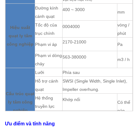
Đường kính
400 ~ 3000
mm
cánh quạt
Tốc độ của
vòng /
0004000
Hiệu suất
trục chính
phút
quạt ly tâm
2170-21000
công nghiệp
Phạm vi áp
Pa
Phạm vi dòng
563-380000
m3 / h
chảy
Lưỡi
Phía sau
Hỗ trợ cánh
SWSI (Single Width, Single Inlet),
quạt
Impeller overhung.
Cấu trúc quạt
Hệ thống
Khớp nối
ly tâm công
Có thể
truyền lực
nghiệp
gán
Bôi trơn
Dầu bôi trơn tắm
Ưu điểm và tính năng
Làm mát ổ
Làm mát bằng không khí, Làm mát
trục
bằng nước, Làm mát bằng dầu