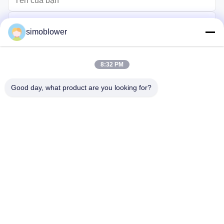
simoblower
8:32 PM
Good day, what product are you looking for?
Gửi
Trang chủ
Các sản phẩm
Video
Về chúng tôi
Chuyến tham quan nhà máy
Kiểm soát chất lượng
Liên hệ với chúng tôi
Yêu cầu báo giá
Tin tức