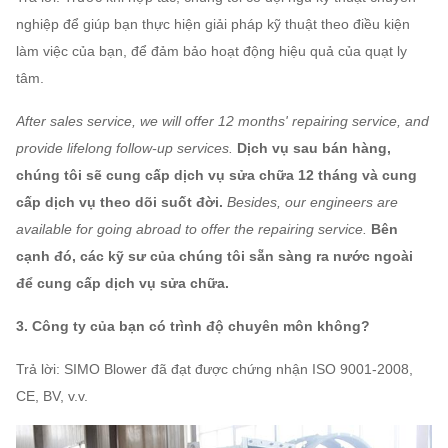
416 ~
2856
~
1.1 ~
4,5A
~
nghiệp để giúp bạn thực hiện giải pháp kỹ thuật theo điều kiện
2554
10562
7.5
2900
làm việc của bạn, để đảm bảo hoạt động hiệu quả của quạt ly
tâm.
1450
502 ~
3864
2,2 ~
5A
~
After sales service, we will offer 12 months' repairing service, and
3187
~
15456
15
2900
provide lifelong follow-up services.
Dịch vụ sau bán hàng,
chúng tôi sẽ cung cấp dịch vụ sửa chữa 12 tháng và cung
960 ~
317 ~
4420
~
6A
1,5 ~ 4
cấp dịch vụ theo dõi suốt đời.
Besides, our engineers are
1450
1139
13353
available for going abroad to offer the repairing service.
Bên
cạnh đó, các kỹ sư của chúng tôi sẵn sàng ra nước ngoài
để cung cấp dịch vụ sửa chữa.
3. Công ty của bạn có trình độ chuyên môn không?
Trả lời: SIMO Blower đã đạt được chứng nhận ISO 9001-2008,
CE, BV, v.v.