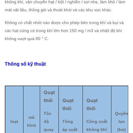
không khí, vận chuyển hạt / bột / nghiền / sợi nhẹ, làm khô / làm
mát vật liệu, thông gió và thoát khói và các khu vực khác.
Không có chất nhớt nào được cho phép bên trong khí và bụi và
các hạt cứng có trong khí lớn hơn 150 mg / m3 và nhiệt độ khí
không vượt quá 80 ° C.
Thông số kỹ thuật
Quạt
thổi
Quạt
Quạt
thổi
thổi
Tốc
Quyền
mô
loạt
độ
Tổng
Công suất
lực
hình
quay
áp suất
không khí
(kw)