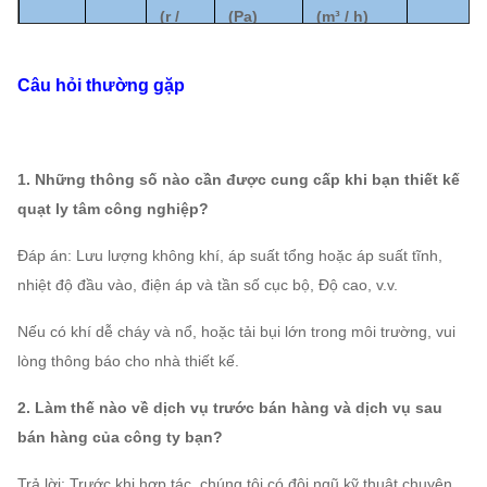
(
r /
(
Pa
)
(
m³ / h
)
phút)
Câu hỏi thường gặp
2.8A
2900
994
~
605
1131
~
2356
1,5
1450
198 ~
844
~
1.1 ~
1. Những thông số nào cần được cung cấp khi bạn thiết kế
3.2A
~
1300
3517
2.2
quạt ly tâm công nghiệp?
2900
Đáp án: Lưu lượng không khí, áp suất tổng hoặc áp suất tĩnh,
1450
247 ~
1332
~
nhiệt độ đầu vào, điện áp và tần số cục bộ, Độ cao, v.v.
3.6A
~
1.1 ~ 3
1578
5268
2900
Nếu có khí dễ cháy và nổ, hoặc tải bụi lớn trong môi trường, vui
4-09
lòng thông báo cho nhà thiết kế.
1450
Quạt
329 ~
2006
~
1.1 ~
4A
~
2. Làm thế nào về dịch vụ trước bán hàng và dịch vụ sau
thổi
2014
7419
5.5
2900
bán hàng của công ty bạn?
ly
tâm
1450
Trả lời: Trước khi hợp tác, chúng tôi có đội ngũ kỹ thuật chuyên