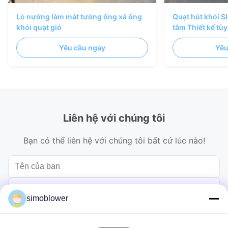
Lò nướng làm mát tường ống xả ống
Quạt hút khói S
khói quạt gió
tâm Thiết kế tù
Yêu cầu ngay
Yêu
Liên hệ với chúng tôi
Bạn có thể liên hệ với chúng tôi bất cứ lúc nào!
simoblower