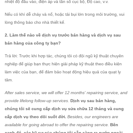
nhiệt độ đầu vào, điện áp và tần số cục bộ, Độ cao, v.v.
Quạt
6,3A
1460
1800
~
1407
4116
~
7464
5,5
thổi
Nếu có khí dễ cháy và nổ, hoặc tải bụi lớn trong môi trường, vui
ly
lòng thông báo cho nhà thiết kế.
tâm
2. Làm thế nào về dịch vụ trước bán hàng và dịch vụ sau
bán hàng của công ty bạn?
Trả lời: Trước khi hợp tác, chúng tôi có đội ngũ kỹ thuật chuyên
nghiệp để giúp bạn thực hiện giải pháp kỹ thuật theo điều kiện
làm việc của bạn, để đảm bảo hoạt động hiệu quả của quạt ly
tâm.
After sales service, we will offer 12 months' repairing service, and
provide lifelong follow-up services.
Dịch vụ sau bán hàng,
chúng tôi sẽ cung cấp dịch vụ sửa chữa 12 tháng và cung
cấp dịch vụ theo dõi suốt đời.
Besides, our engineers are
available for going abroad to offer the repairing service.
Bên
cạnh đó, các kỹ sư của chúng tôi sẵn sàng ra nước ngoài