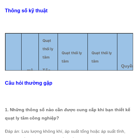
Thông số kỹ thuật
Quạt
thổi ly
Quạt thổi ly
Quạt thổi ly
tâm
tâm
tâm
Quyền
mô
Tốc
loạt
Tổng áp
Công suất
lực
hình
độ
suất
không khí
(kw)
Câu hỏi thường gặp
quay
(
Pa
)
(
m³ / h
)
(
r /
phút)
1. Những thông số nào cần được cung cấp khi bạn thiết kế
quạt ly tâm công nghiệp?
6-
09
Đáp án: Lưu lượng không khí, áp suất tổng hoặc áp suất tĩnh,