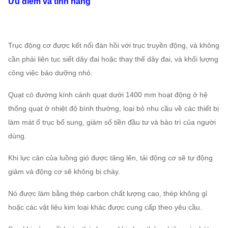
Ưu điểm và tính năng
10728
768
～
11
～
7.1D
2900
～
2919
18,5
11973
Trục động cơ được kết nối đàn hồi với trục truyền động, và không
cần phải liên tục siết dây đai hoặc thay thế dây đai, và khối lượng
14297
8-
1110
～
công việc bảo dưỡng nhỏ.
8D
2930
～
22
～
37
17
4219
15680
Quạt có đường kính cánh quạt dưới 1400 mm hoạt động ở hệ
thống quạt ở nhiệt độ bình thường, loại bỏ nhu cầu về các thiết bị
18308
1591
～
làm mát ổ trục bổ sung, giảm số tiền đầu tư và bảo trì của người
9D
2930
～
37
～
55
6019
dùng.
20250
Khi lực cản của luồng gió được tăng lên, tải động cơ sẽ tự động
giảm và động cơ sẽ không bị cháy.
Nó được làm bằng thép carbon chất lượng cao, thép không gỉ
hoặc các vật liệu kim loại khác được cung cấp theo yêu cầu.