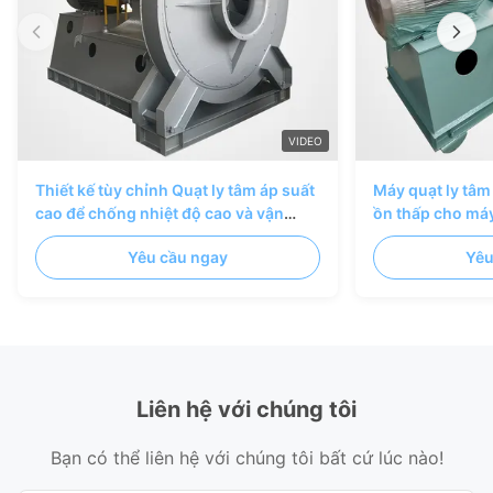
VIDEO
Thiết kế tùy chỉnh Quạt ly tâm áp suất
Máy quạt ly tâm
cao để chống nhiệt độ cao và vận
ồn thấp cho máy
chuyển khí tiết kiệm năng lượng
vận chuyển vật 
Yêu cầu ngay
Yêu
Liên hệ với chúng tôi
Bạn có thể liên hệ với chúng tôi bất cứ lúc nào!