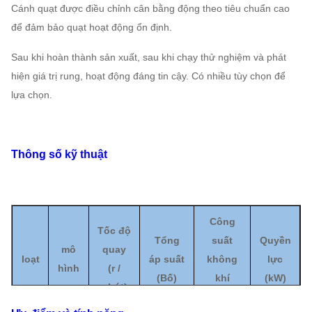
Cánh quạt được điều chỉnh cân bằng động theo tiêu chuẩn cao
để đảm bảo quạt hoạt động ổn định.
Sau khi hoàn thành sản xuất, sau khi chạy thử nghiệm và phát
hiện giá trị rung, hoạt động đáng tin cậy. Có nhiều tùy chọn để
lựa chọn.
Thông số kỹ thuật
Công
Tốc độ
Tổng
suất
Quyền
mô
quay
loạt
áp suất
không
lực
hình
(
r /
(
Bố
)
khí
(kW)
phút)
(
m³ / h
)