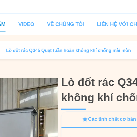
ẨM
VIDEO
VỀ CHÚNG TÔI
LIÊN HỆ VỚI C
Lò đốt rác Q345 Quạt tuần hoàn không khí chống mài mòn
Lò đốt rác Q3
Lò đốt rác Q3
không khí ch
không khí ch
Các tính chất cơ bản