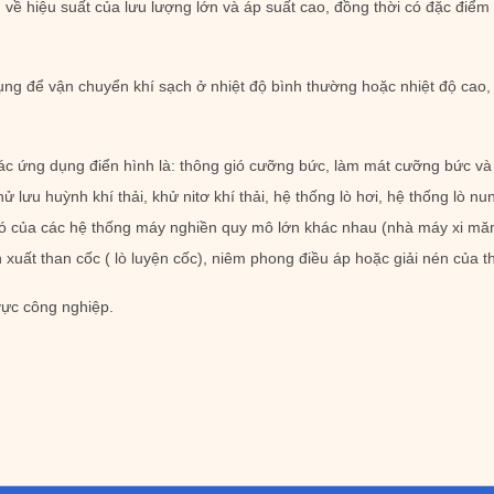
ề hiệu suất của lưu lượng lớn và áp suất cao, đồng thời có đặc điểm l
ng để vận chuyển khí sạch ở nhiệt độ bình thường hoặc nhiệt độ cao, kh
 ứng dụng điển hình là: thông gió cưỡng bức, làm mát cưỡng bức và tản 
ử lưu huỳnh khí thải, khử nitơ khí thải, hệ thống lò hơi, hệ thống lò n
ió của các hệ thống máy nghiền quy mô lớn khác nhau (nhà máy xi măng,
 xuất than cốc ( lò luyện cốc), niêm phong điều áp hoặc giải nén của thi
vực công nghiệp.