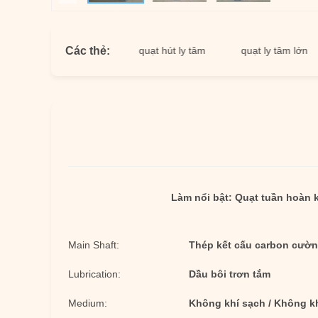
Các thẻ:
 tâm công nghiệp
quạt hút ly tâm
quạt ly tâm lớn
q
Làm nổi bật:
Quạt tuần hoàn 
Main Shaft:
Thép kết cấu carbon cườn
Lubrication:
Dầu bôi trơn tắm
Medium:
Không khí sạch / Không k