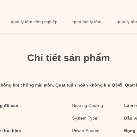
uạt ly tâm công nghiệp
quạt hút ly tâm
quạt ly tâm lớn
Chi tiết sản phẩm
không khí chống mài mòn
,
Quạt tuần hoàn không khí Q345
,
Quạt 
g độ cao
Bearing Cooling:
Làm m
System Type:
Đầu v
hí bụi bặm
Power Source:
Động 