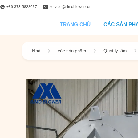
+86-373-5828637
service@simoblower.com
TRANG CHỦ
CÁC SẢN PH
Nhà
các sản phẩm
Quạt ly tâm