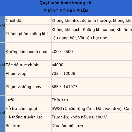
Quạt tuần hoàn không khí
THÔNG SỐ SẢN PHẨM
Nhiệt độ
Không khí nhiệt độ bình thường, không kh
khí
Không khí sạch, Không khí có bụi, Khí ăn 
Thành phần không khí
liệu dạng bột, Vật liệu hạt nhẹ
Đường kính cánh quạt
400 ~ 2500
khí
Tốc độ trục chính
≤4000
Phạm vi áp
732 ~ 12086
Phạm vi dòng chảy
585 ~ 141977
Lưỡi
Phía sau
Hỗ trợ cánh quạt
SWSI (Chiều rộng đơn, Đầu vào đơn), Cánh
khí
Hệ thống truyền lực
Trực tiếp, khớp nối, đai chữ V
Bôi trơn
Dầu tắm bôi trơn