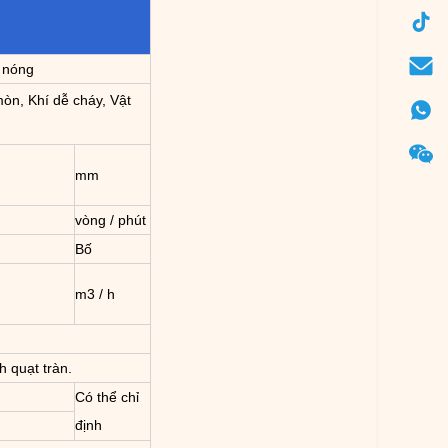
í nóng
mòn, Khí dễ cháy, Vật
mm
vòng / phút
Bố
m3 / h
 quạt tràn.
Có thể chỉ
định