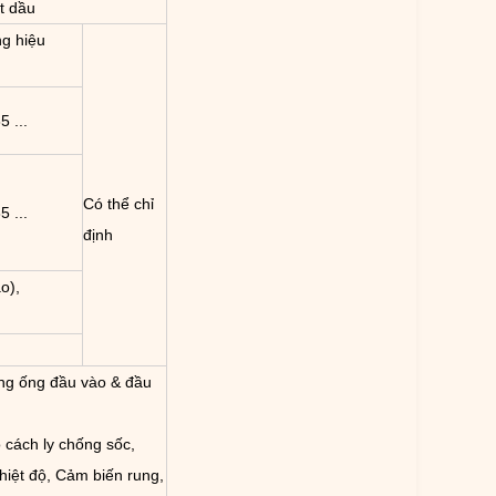
t dầu
g hiệu
 ...
Có thể chỉ
 ...
định
o),
ờng ống đầu vào & đầu
 cách ly chống sốc,
iệt độ, Cảm biến rung,