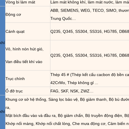
Vòng bi làm mát
Làm mát không khí, làm mát nước, làm má
ABB, SIEMENS, WEG, TECO, SIMO, thươn
Động cơ
Trung Quốc…
Cánh quạt
Q235, Q345, SS304, SS316, HG785, DB685
khí
Vỏ, hình nón hút gió,
Q235, Q345, SS304, SS316, HG785, DB685
Van điều tiết khí vào
Thép 45 # (Thép kết cấu cacbon độ bền ca
Trục chính
42CrMo, Thép không gỉ ...
Ổ đỡ trục
FAG, SKF, NSK, ZWZ…
Khung cơ sở hệ thống, Sàng lọc bảo vệ, Bộ giảm thanh, Bộ bù đư
ra,
khí
Mặt bích đầu vào và đầu ra, Bộ giảm chấn, Bộ truyền động điện, Bộ
Khớp nối màng, Khớp nối chất lỏng, Che mưa động cơ, Cảm biến nh