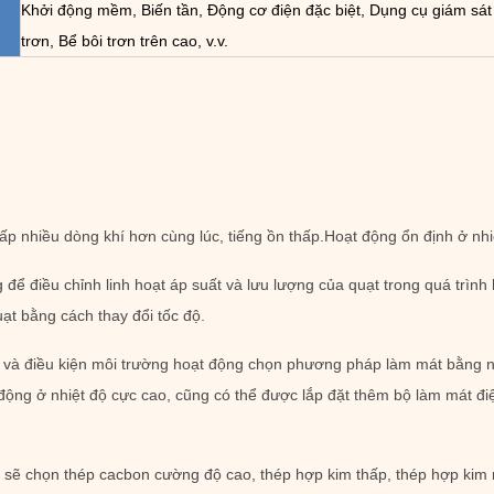
Khởi động mềm, Biến tần, Động cơ điện đặc biệt, Dụng cụ giám sát
trơn, Bể bôi trơn trên cao, v.v.
cấp nhiều dòng khí hơn cùng lúc, tiếng ồn thấp.Hoạt động ổn định ở nh
g để điều chỉnh linh hoạt áp suất và lưu lượng của quạt trong quá trìn
ạt bằng cách thay đổi tốc độ.
khí và điều kiện môi trường hoạt động chọn phương pháp làm mát bằng
ạt động ở nhiệt độ cực cao, cũng có thể được lắp đặt thêm bộ làm mát đi
tôi sẽ chọn thép cacbon cường độ cao, thép hợp kim thấp, thép hợp kim