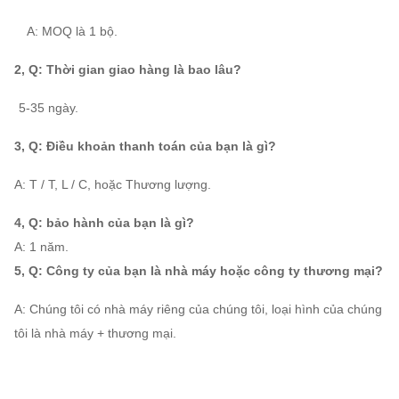
730 ~
797 ~
25661 ~
15 ~
12D
A: MOQ là 1 bộ.
1450
4777
104600
132
2, Q: Thời gian giao hàng là bao lâu?
43591
730 ~
1086 ~
37 ~
14D
～
1450
6541
315
: A: 5-35 ngày.
166100
3, Q: Điều khoản thanh toán của bạn là gì?
580 ~
895 ~
51699 ~
45 ~
16D
4-
960
3709
164150
185
A: T / T, L / C, hoặc Thương lượng.
10
580 ~
1133 ~
73610 ~
75 ~
4, Q: bảo hành của bạn là gì?
18D
960
4710
233730
280
A: 1 năm.
5, Q: Công ty của bạn là nhà máy hoặc công ty thương mại?
100970
580 ~
1400 ~
110 ~
A: Chúng tôi có nhà máy riêng của chúng tôi, loại hình của chúng
20D
～
960
5837
520
tôi là nhà máy + thương mại.
320610
116000
480 ~
1216 ~
140 ~
22D
～