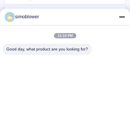
simoblower
12:10 PM
Good day, what product are you looking for?
Gửi
Trang chủ
Các sản phẩm
Video
Về chúng tôi
Chuyến tham quan nhà máy
Kiểm soát chất lượng
Liên hệ với chúng tôi
Yêu cầu báo giá
Tin tức