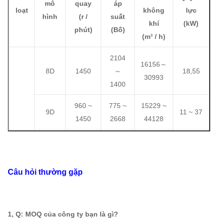
mô
quay
áp
loạt
không
lực
hình
(
r /
suất
khí
(kW)
phút)
(
Bố
)
(
m³ / h
)
2104
16156
～
8D
1450
～
18,55
30993
1400
960 ~
775 ~
15229 ~
9D
11 ~ 37
1450
2668
44128
730 ~
553 ~
15886 ~
7,5 ~
10D
1450
3301
60533
55
Câu hỏi thường gặp
21144
730 ~
669 ~
11D
～
11 ~ 90
1450
4003
80570
1, Q: MOQ của công ty bạn là gì?