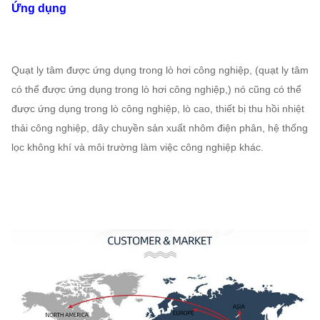
960
6865
850
Ứng dụng
434000
171000
480 ~
1579 ~
165 ~
25D
～
Quạt ly tâm được ứng dụng trong lò hơi công nghiệp, (quạt ly tâm
730
5138
700
484000
có thể được ứng dụng trong lò hơi công nghiệp,) nó cũng có thể
được ứng dụng trong lò công nghiệp, lò cao, thiết bị thu hồi nhiệt
187000
thải công nghiệp, dây chuyền sản xuất nhôm điện phân, hệ thống
375 ~
1205 ~
320 ~
28D
~
lọc không khí và môi trường làm việc công nghiệp khác.
730
6400
1250
680000
348000
596 ~
3236 ~
800 ~
29,5D
~
745
7218
1600
810000