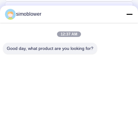
simoblower
12:37 AM
Good day, what product are you looking for?
Gửi
Trang chủ
Các sản phẩm
Video
Về chúng tôi
Chuyến tham quan nhà máy
Kiểm soát chất lượng
Liên hệ với chúng tôi
Yêu cầu báo giá
Tin tức