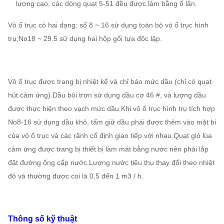
lượng cao, các dòng quạt 5-51 đều được làm bằng ổ lăn.
Vỏ ổ trục có hai dạng: số 8 ~ 16 sử dụng toàn bộ vỏ ổ trục hình
trụ;No18 ~ 29.5 sử dụng hai hộp gối tựa độc lập.
Vỏ ổ trục được trang bị nhiệt kế và chỉ báo mức dầu (chỉ có quạt
hút cảm ứng).Dầu bôi trơn sử dụng dầu cơ 46 #, và lượng dầu
được thực hiện theo vạch mức dầu.Khi vỏ ổ trục hình trụ tích hợp
No8-16 sử dụng dầu khô, tấm giữ dầu phải được thêm vào mặt bi
của vỏ ổ trục và các rãnh cố định giao tiếp với nhau.Quạt gió lùa
cảm ứng được trang bị thiết bị làm mát bằng nước nên phải lắp
đặt đường ống cấp nước.Lượng nước tiêu thụ thay đổi theo nhiệt
độ và thường được coi là 0,5 đến 1 m3 / h.
Thông số kỹ thuật