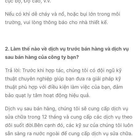
cục bộ, Độ cao, v.v.
06
3036
～
31269
～
11D
1450
55
Nếu có khí dễ cháy và nổ, hoặc bụi lớn trong môi
2329
53571
trường, vui lòng thông báo cho nhà thiết kế.
3858
～
44792
～
12,4D
1450
90
2960
76740
2. Làm thế nào về dịch vụ trước bán hàng và dịch vụ
sau bán hàng của công ty bạn?
Trả lời: Trước khi hợp tác, chúng tôi có đội ngũ kỹ
thuật chuyên nghiệp giúp bạn đưa ra giải pháp kỹ
thuật phù hợp với điều kiện làm việc của bạn, đảm
bảo quạt ly tâm hoạt động hiệu quả.
Dịch vụ sau bán hàng, chúng tôi sẽ cung cấp dịch vụ
sửa chữa trong 12 tháng và cung cấp các dịch vụ theo
dõi suốt đời.Bên cạnh đó, các kỹ sư của chúng tôi luôn
sẵn sàng ra nước ngoài để cung cấp dịch vụ sửa chữa.