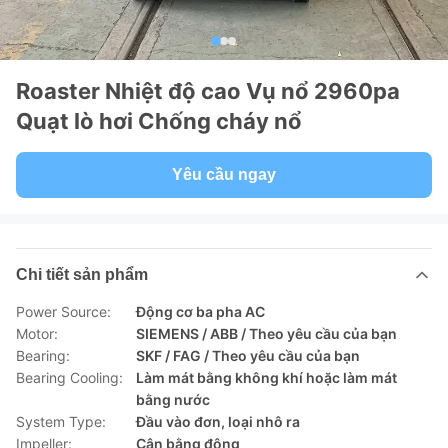
Roaster Nhiệt độ cao Vụ nổ 2960pa
Quạt lò hơi Chống cháy nổ
Yêu cầu ngay
Chi tiết sản phẩm
Power Source:
Động cơ ba pha AC
Motor:
SIEMENS / ABB / Theo yêu cầu của bạn
Bearing:
SKF / FAG / Theo yêu cầu của bạn
Bearing Cooling:
Làm mát bằng không khí hoặc làm mát
bằng nước
System Type:
Đầu vào đơn, loại nhô ra
Impeller:
Cân bằng động