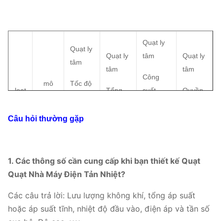
Quạt ly
Quạt ly
Quạt ly
tâm
Quạt ly
tâm
tâm
tâm
Công
mô
Tốc độ
loạt
Tổng
suất
Quyền
hình
quay
áp suất
không
lực
(
r /
(
Bố
)
khí
(kW)
Câu hỏi thường gặp
phút)
(
m³ / h
)
1. Các thông số cần cung cấp khi bạn thiết kế Quạt
2592
～
12028
～
8D
1450
15
Quạt Nhà Máy Điện Tản Nhiệt?
1989
20607
Các câu trả lời: Lưu lượng không khí, tổng áp suất
4051
～
23493
～
10D
1450
55
hoặc áp suất tĩnh, nhiệt độ đầu vào, điện áp và tần số
3108
40249
5-