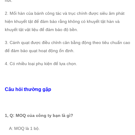
nứt.
11C
～
1450
4003
90
80570
2. Mối hàn của bánh công tác và trục chính được siêu âm phát
hiện khuyết tật để đảm bảo rằng không có khuyết tật hàn và
25661
730 ~
797 ~
15 ~
khuyết tật vật liệu để đảm bảo độ bền.
12C
~
1450
4777
132
104600
3. Cánh quạt được điều chỉnh cân bằng động theo tiêu chuẩn cao
để đảm bảo quạt hoạt động ổn định.
1086
43591
730 ~
37 ~
14C
~
～
4. Có nhiều loại phụ kiện để lựa chọn.
1450
315
6541
166100
51699
4-
580 ~
895 ~
45 ~
Câu hỏi thường gặp
16C
~
10
960
3709
185
164150
1133
73610
1, Q: MOQ của công ty bạn là gì?
580 ~
75 ~
18C
~
~
960
280
4710
233730
A: MOQ là 1 bộ.