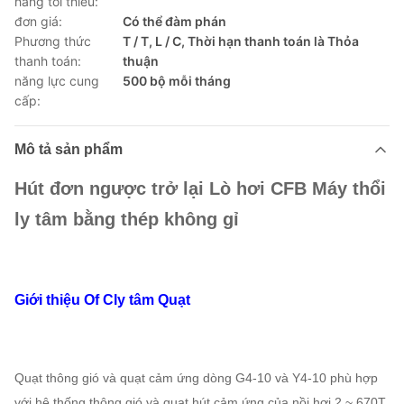
hàng tối thiểu:
đơn giá:
Có thể đàm phán
Phương thức
T / T, L / C, Thời hạn thanh toán là Thỏa
thanh toán:
thuận
năng lực cung
500 bộ mỗi tháng
cấp:
Mô tả sản phẩm
Hút đơn ngược trở lại Lò hơi CFB Máy thổi
ly tâm bằng thép không gỉ
Giới thiệu O
f
C
ly tâm
Quạt
Quạt thông gió và quạt cảm ứng dòng G4-10 và Y4-10 phù hợp
với hệ thống thông gió và quạt hút cảm ứng của nồi hơi 2 ~ 670T