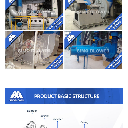
745
1600
7218
810000