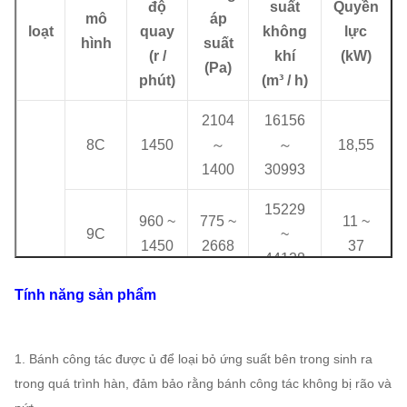
độ
suất
Quyền
mô
áp
loạt
quay
không
lực
hình
suất
(r /
khí
(kW)
(Pa)
phút)
(m³ / h)
2104
16156
8C
1450
～
～
18,55
1400
30993
15229
960 ~
775 ~
11 ~
9C
~
1450
2668
37
44128
Tính năng sản phẩm
15886
730 ~
553 ~
7,5 ~
10C
~
1450
3301
55
60533
1. Bánh công tác được ủ để loại bỏ ứng suất bên trong sinh ra
trong quá trình hàn, đảm bảo rằng bánh công tác không bị rão và
21144
730 ~
669 ~
11 ~