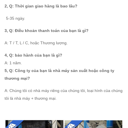
1400
100970
2, Q: Thời gian giao hàng là bao lâu?
580 ~
110 ~
20C
~
～
960
520
: A: 5-35 ngày.
5837
320610
3, Q: Điều khoản thanh toán của bạn là gì?
1216
116000
480 ~
140 ~
22C
~
～
A: T / T, L / C, hoặc Thương lượng.
960
850
6865
434000
4, Q: bảo hành của bạn là gì?
1579
171000
A: 1 năm.
480 ~
165 ~
25C
~
～
5, Q: Công ty của bạn là nhà máy sản xuất hoặc công ty
730
700
5138
484000
thương mại?
1205
187000
A: Chúng tôi có nhà máy riêng của chúng tôi, loại hình của chúng
375 ~
320 ~
28C
~
~
tôi là nhà máy + thương mại.
730
1250
6400
680000
3236
348000
596 ~
800 ~
29,5C
~
~