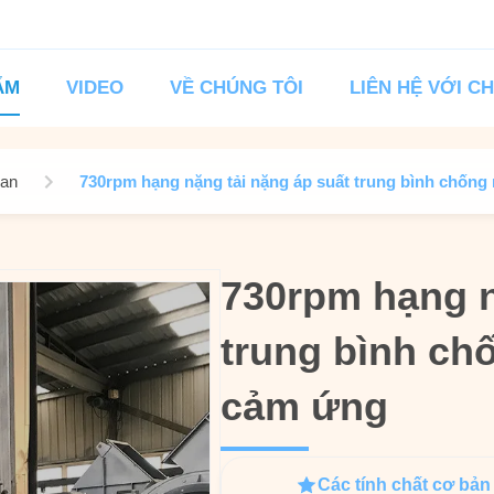
ẨM
VIDEO
VỀ CHÚNG TÔI
LIÊN HỆ VỚI C
Fan
730rpm hạng nặng tải nặng áp suất trung bình chốn
730rpm hạng n
730rpm hạng n
trung bình ch
trung bình ch
cảm ứng
cảm ứng
Các tính chất cơ bản