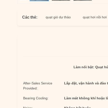
Các thẻ:
ự thảo cảm ứng
quạt gió dự thảo
quạt hơi nồi hơi
Làm nổi bật:
Quạt hú
After-Sales Service
Lắp đặt, vận hành và đào t
Provided:
Bearing Cooling:
Làm mát không khí hoặc 