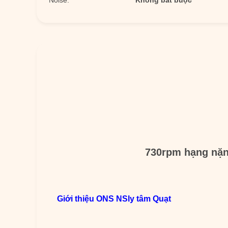
Noise:
Không bắt buộc
730rpm hạng nặn
Giới thiệu O
NS
NS
ly tâm
Quạt