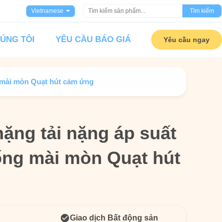
Vietnamese
Tìm kiếm
HÚNG TÔI
YÊU CẦU BÁO GIÁ
Yêu cầu ngay
g mài mòn Quạt hút cảm ứng
ặng tải nặng áp suất
ặng tải nặng áp suất
ống mài mòn Quạt hút
ống mài mòn Quạt hút
Giao dịch Bất động sản