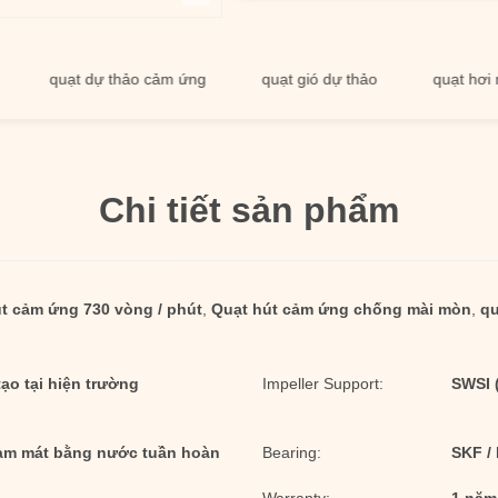
quạt dự thảo cảm ứng
quạt gió dự thảo
quạt hơi nồi hơi
Chi tiết sản phẩm
t cảm ứng 730 vòng / phút
,
Quạt hút cảm ứng chống mài mòn
,
qu
ạo tại hiện trường
Impeller Support:
SWSI 
làm mát bằng nước tuần hoàn
Bearing:
SKF /