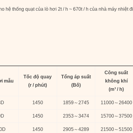
 hệ thống quạt của lò hơi 2t / h ~ 670t / h của nhà máy nhiệt 
Công suất
Tốc độ quay
Tổng áp suất
i mẫu
không khí
(
r / phút)
(
Bố
)
(
m³ / h
)
8D
1450
1859
～
2745
11000
～
26400
9D
1450
2353
～
3474
15700
～
37500
0D
1450
2905
～
4289
21500
～
51500