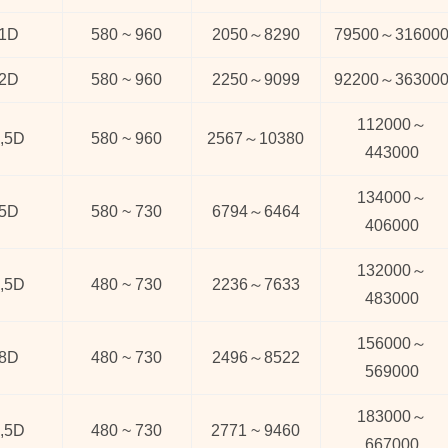
1D
580 ~ 960
2050
～
8290
79500
～
31600
2D
580 ~ 960
2250
～
9099
92200
～
36300
112000
～
,5D
580 ~ 960
2567
～
10380
443000
134000
～
5D
580 ~ 730
6794
～
6464
406000
132000
～
,5D
480 ~ 730
2236
～
7633
483000
156000
～
8D
480 ~ 730
2496
～
8522
569000
183000
～
,5D
480 ~ 730
2771 ~ 9460
667000