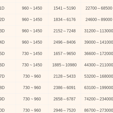
1D
960 ~ 1450
1541
～
5190
22700
～
68500
2D
960 ~ 1450
1834
～
6176
24600
～
89000
3D
960 ~ 1450
2152
～
7248
31200
～
11300
4D
960 ~ 1450
2496
～
8406
39000
～
14100
5D
730 ~ 1450
1657
～
9650
36600
～
17200
6D
730 ~ 1450
1885
～
10980
44300
～
21100
7D
730 ~ 960
2128
～
5433
53200
～
16800
8D
730 ~ 960
2386
～
6091
63100
～
19900
9D
730 ~ 960
2658
～
6787
74200
～
23400
0D
730 ~ 960
2946
～
7520
86700
～
27300