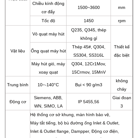
Chiều kính động
1500~3600
mm
cơ đẩy
Tốc độ
1450
rpm
Q235, Q345, thép
Vỏ quạt máy hút
không gỉ
Thép 45#, Q304,
Thiết kế
Vật liệu
Ống quạt máy hút
SS304, SS316L
đặc biệt
Máy hút gió, máy
Q304, 12Cr1Mov,
xoay quạt
15Crmov, 15MnV
không
Trung bình
10−-140°C
Bụi < 90 g/m3
cháy
Siemens, ABB,
Giai đoạn
Động cơ
IP 5455,56
WN, SIMO, LA
3
Hệ thống cơ sở khung, màn hình bảo vệ,
Máy tắt tiếng, bộ bù đường ống Inlet & Outlet,
Inlet & Outlet flange, Dampper, Động cơ điện,