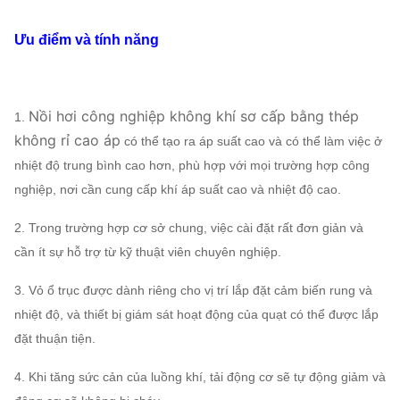
(
Pa
)
không khí
(KW
quay
(
m³ / h
)
(
r /
Ưu điểm và tính năng
phút)
Nồi hơi công nghiệp không khí sơ cấp bằng thép
8-17
1.
7.1A
2900
10728
~
11973
768
~
2919
11
~
18
không rỉ cao áp
có thể tạo ra áp suất cao và có thể làm việc ở
Quạt
nhiệt độ trung bình cao hơn, phù hợp với mọi trường hợp công
8
2930
14297
~
15680
1110
~
4219
22
~
3
ly
nghiệp, nơi cần cung cấp khí áp suất cao và nhiệt độ cao.
tâm
9A
2930
18308
~
20250
1591
~
6019
37
~
5
2. Trong trường hợp cơ sở chung, việc cài đặt rất đơn giản và
cần ít sự hỗ trợ từ kỹ thuật viên chuyên nghiệp.
3. Vỏ ổ trục được dành riêng cho vị trí lắp đặt cảm biến rung và
nhiệt độ, và thiết bị giám sát hoạt động của quạt có thể được lắp
đặt thuận tiện.
4. Khi tăng sức cản của luồng khí, tải động cơ sẽ tự động giảm và