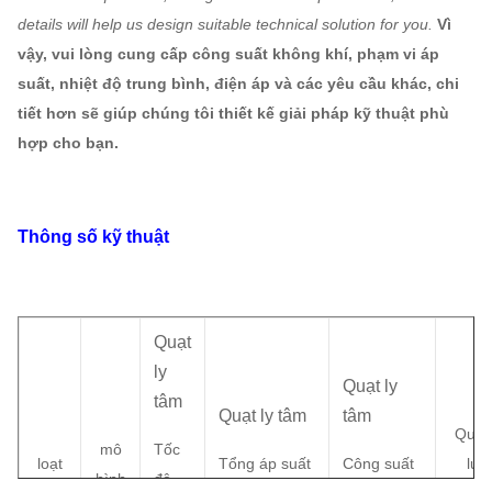
details will help us design suitable technical solution for you.
Vì
vậy, vui lòng cung cấp công suất không khí, phạm vi áp
suất, nhiệt độ trung bình, điện áp và các yêu cầu khác, chi
tiết hơn sẽ giúp chúng tôi thiết kế giải pháp kỹ thuật phù
hợp cho bạn.
Thông số kỹ thuật
Quạt
ly
Quạt ly
tâm
Quạt ly tâm
tâm
Quyề
mô
Tốc
loạt
Tổng áp suất
Công suất
lực
hình
độ