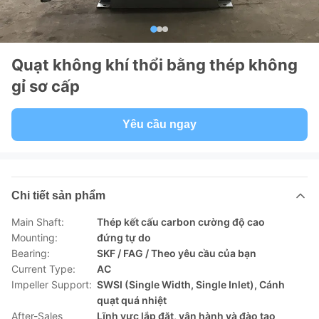
Quạt không khí thổi bằng thép không
gỉ sơ cấp
Yêu cầu ngay
Chi tiết sản phẩm
Main Shaft:
Thép kết cấu carbon cường độ cao
Mounting:
đứng tự do
Bearing:
SKF / FAG / Theo yêu cầu của bạn
Current Type:
AC
Impeller Support:
SWSI (Single Width, Single Inlet), Cánh
quạt quá nhiệt
After-Sales
Lĩnh vực lắp đặt, vận hành và đào tạo