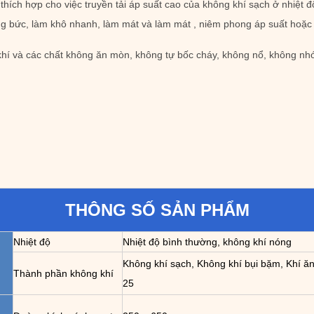
hích hợp cho việc truyền tải áp suất cao của không khí sạch ở nhiệt độ 
 bức, làm khô nhanh, làm mát và làm mát , niêm phong áp suất hoặc gi
khí và các chất không ăn mòn, không tự bốc cháy, không nổ, không nhớ
THÔNG SỐ SẢN PHẨM
Nhiệt độ
Nhiệt độ bình thường, không khí nóng
Không khí sạch, Không khí bụi bặm, Khí ăn
Thành phần không khí
25