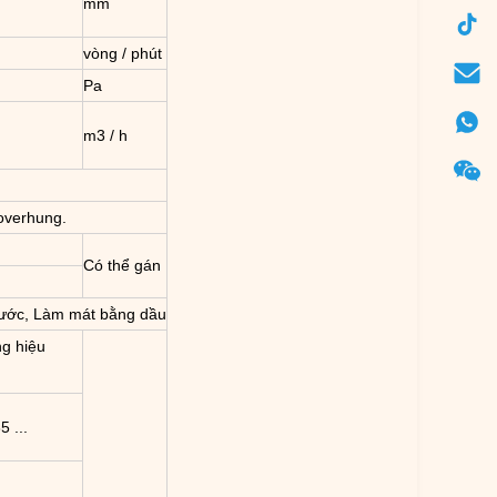
mm
vòng / phút
Pa
m3 / h
 overhung.
Có thể gán
ước, Làm mát bằng dầu
g hiệu
 ...