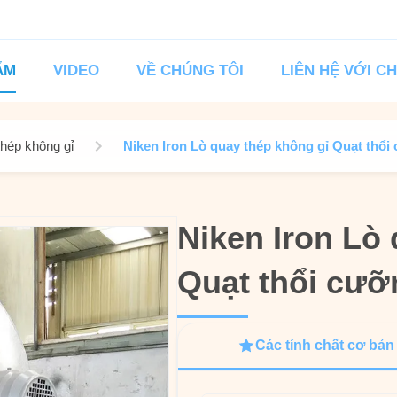
ẨM
VIDEO
VỀ CHÚNG TÔI
LIÊN HỆ VỚI C
 thép không gỉ
Niken Iron Lò quay thép không gỉ Quạt thổ
Niken Iron Lò
Niken Iron Lò
Quạt thổi cưỡ
Quạt thổi cưỡ
Các tính chất cơ bản