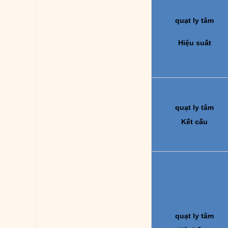
quạt ly tâm
Hiệu suất
quạt ly tâm
Kết cấu
quạt ly tâm