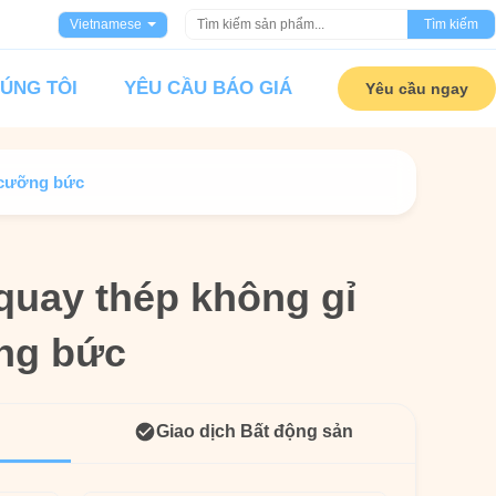
Vietnamese
Tìm kiếm
HÚNG TÔI
YÊU CẦU BÁO GIÁ
Yêu cầu ngay
i cưỡng bức
 quay thép không gỉ
 quay thép không gỉ
ng bức
ng bức
Giao dịch Bất động sản