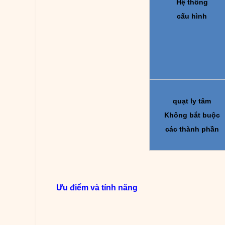
Hệ thống
cấu hình
quạt ly tâm
Không bắt buộc
các thành phần
Ưu điểm và tính năng