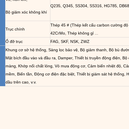
Q235, Q345, SS304, SS316, HG785, DB685
Bộ giảm xóc không khí
Thép 45 # (Thép kết cấu carbon cường độ 
Trục chính
42CrMo, Thép không gỉ ...
Ổ đỡ trục
FAG, SKF, NSK, ZWZ
Khung cơ sở hệ thống, Sàng lọc bảo vệ, Bộ giảm thanh, Bộ bù đườ
Mặt bích đầu vào và đầu ra, Damper, Thiết bị truyền động điện, Bộ 
màng, Khớp nối chất lỏng, Vỏ mưa động cơ, Cảm biến nhiệt độ, Cả
mềm, Biến tần, Động cơ điện đặc biệt, Thiết bị giám sát hệ thống, H
dầu trên cao, v.v.