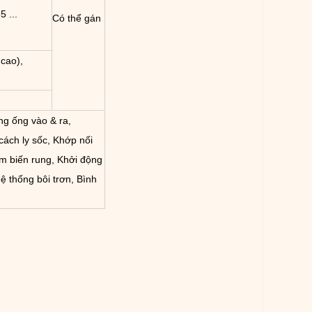
 ...
Có thể gán
cao),
ng ống vào & ra,
cách ly sốc, Khớp nối
m biến rung, Khởi động
ệ thống bôi trơn, Bình