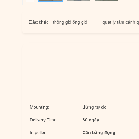
Các thẻ:
tâm inox
quạt thông gió ống gió
quạt ly tâm cánh quạt
Mounting:
đứng tự do
Delivery Time:
30 ngày
Impeller:
Cân bằng động