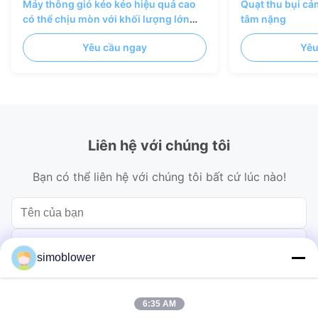
Máy thông gió kéo kéo hiệu quả cao
Quạt thu bụi cả
có thể chịu mòn với khối lượng lớn
tâm nặng
cho hệ thống nồi hơi công nghiệp
Yêu cầu ngay
Yêu
Liên hệ với chúng tôi
Bạn có thể liên hệ với chúng tôi bất cứ lúc nào!
simoblower
6:35 AM