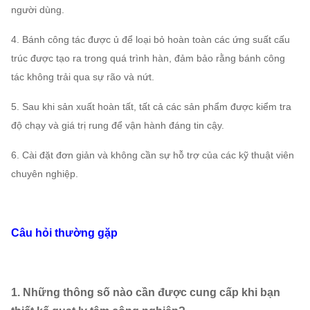
Trục chính
người dùng.
42CrMo, Thép không gỉ
...
4. Bánh công tác được ủ để loại bỏ hoàn toàn các ứng suất cấu
Ổ đỡ trục
FAG, SKF, NSK, ZWZ
trúc được tạo ra trong quá trình hàn, đảm bảo rằng bánh công
Khung cơ sở hệ thống, Sàng lọc bảo vệ, Bộ
tác không trải qua sự rão và nứt.
giảm thanh, Bộ bù đường ống vào & ra,
5. Sau khi sản xuất hoàn tất, tất cả các sản phẩm được kiểm tra
Quạt không khí
Mặt bích đầu vào và đầu ra, Damper, Thiết bị
độ chạy và giá trị rung để vận hành đáng tin cậy.
cảm ứng
truyền động điện, Bộ cách ly sốc, Khớp nối
Không bắt
màng, Khớp nối chất lỏng, Vỏ mưa động cơ,
6. Cài đặt đơn giản và không cần sự hỗ trợ của các kỹ thuật viên
buộc
Cảm biến nhiệt độ, Cảm biến rung, Khởi động
chuyên nghiệp.
các thành phần
mềm, Biến tần, Động cơ điện đặc biệt, Thiết bị
giám sát hệ thống, Hệ thống bôi trơn, Bình dầu
trên cao, v.v.
Câu hỏi thường gặp
1. Những thông số nào cần được cung cấp khi bạn