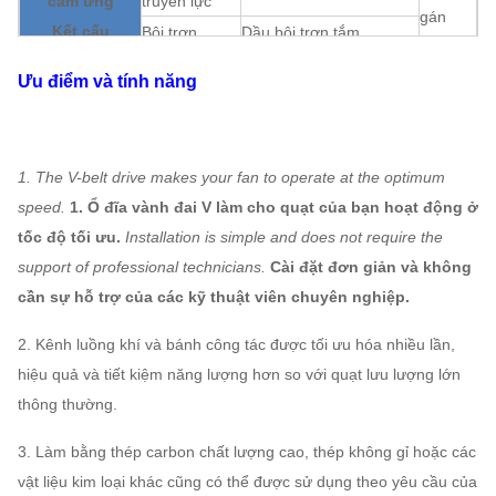
cảm ứng
truyền lực
gán
Kết cấu
Bôi trơn
Dầu bôi trơn tắm
Làm mát bằng không khí, Làm
Làm mát ổ
Ưu điểm và tính năng
mát bằng nước, Làm mát bằng
trục
dầu
ABB, SIEMENS, WEG,
1. The V-belt drive makes your fan to operate at the optimum
Xe máy
TECO, SIMO, thương
speed.
1. Ổ đĩa vành đai V làm cho quạt của bạn hoạt động ở
hiệu Trung Quốc
tốc độ tối ưu.
Installation is simple and does not require the
Q235, Q345, SS304,
Bánh công
support of professional technicians.
Cài đặt đơn giản và không
SS316, HG785, DB685
tác
cần sự hỗ trợ của các kỹ thuật viên chuyên nghiệp.
...
Quạt không khí
Vỏ, nón khí,
2. Kênh luồng khí và bánh công tác được tối ưu hóa nhiều lần,
cảm ứng
Q235, Q345, SS304,
Có thể
hiệu quả và tiết kiệm năng lượng hơn so với quạt lưu lượng lớn
Hệ thống
Bộ giảm xóc
SS316, HG785, DB685
gán
thông thường.
cấu hình
không khí
...
3. Làm bằng thép carbon chất lượng cao, thép không gỉ hoặc các
Thép 45 # (Thép kết cấu
vật liệu kim loại khác cũng có thể được sử dụng theo yêu cầu của
carbon cường độ cao),