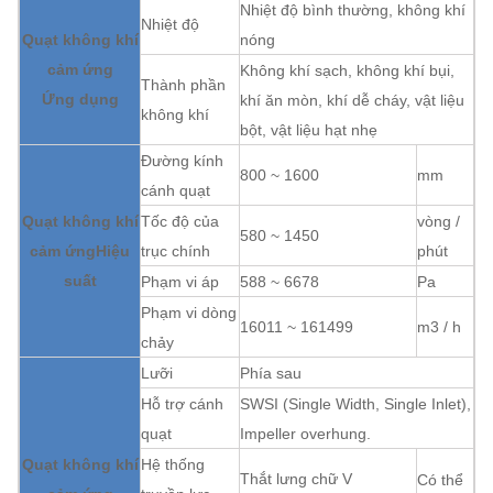
Nhiệt độ bình thường, không khí
Nhiệt độ
Quạt không khí
nóng
cảm ứng
Không khí sạch, không khí bụi,
Thành phần
Ứng dụng
khí ăn mòn, khí dễ cháy, vật liệu
không khí
bột, vật liệu hạt nhẹ
Đường kính
800 ~ 1600
mm
cánh quạt
Quạt không khí
Tốc độ của
vòng /
580 ~ 1450
cảm ứng
Hiệu
trục chính
phút
suất
Phạm vi áp
588 ~ 6678
Pa
Phạm vi dòng
16011 ~ 161499
m3 / h
chảy
Lưỡi
Phía sau
Hỗ trợ cánh
SWSI (Single Width, Single Inlet),
quạt
Impeller overhung.
Quạt không khí
Hệ thống
Thắt lưng chữ V
Có thể