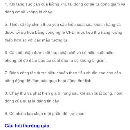
42CrMo, Thép không gỉ ...
4. Khi tăng sức cản của luồng khí, tải động cơ sẽ tự động giảm và
Ổ đỡ trục
FAG, SKF, NSK, ZWZ
động cơ sẽ không bị cháy.
Khung cơ sở hệ thống, Sàng lọc bảo vệ, Bộ giảm
5. Thiết kế tùy chỉnh theo yêu cầu hiệu suất của khách hàng và
Máy thổi ly
thanh, Bộ bù đường ống vào & ra,
được tối ưu hóa bằng công nghệ CFD, mức tiêu thụ năng lượng
tâm
Mặt bích đầu vào và đầu ra, Damper, Thiết bị
thấp hơn so với các mẫu tương tự.
Không bắt
truyền động điện, Bộ cách ly sốc, Khớp nối màng,
buộc
Khớp nối chất lỏng, Vỏ mưa động cơ, Cảm biến
6. Các bộ phận được kết hợp chặt chẽ và có hiệu suất niêm
các thành
nhiệt độ, Cảm biến rung, Khởi động mềm, Biến
phong tốt để đảm bảo áp suất đầu ra sẽ không bị giảm.
phần
tần, Động cơ điện đặc biệt, Thiết bị giám sát hệ
7. Bánh công tác được hiệu chuẩn theo tiêu chuẩn cao cho cân
thống, Hệ thống bôi trơn, Bình dầu trên cao, v.v.
bằng động để đảm bảo quạt hoạt động ổn định.
8. Chạy thử và phát hiện giá trị rung sau khi sản xuất xong, hoạt
động của quạt là đáng tin cậy.
9. Có nhiều lựa chọn một phần để lựa chọn.
Câu hỏi thường gặp