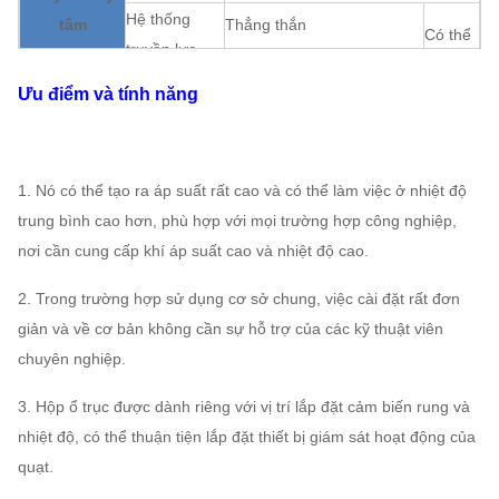
Hệ thống
tâm
Thẳng thắn
Có thể
truyền lực
Kết cấu
gán
Bôi trơn
Dầu bôi trơn tắm
Ưu điểm và tính năng
Làm mát ổ
Làm mát bằng không khí, Làm mát
trục
bằng nước, Làm mát bằng dầu
ABB, SIEMENS, WEG,
1. Nó có thể tạo ra áp suất rất cao và có thể làm việc ở nhiệt độ
Xe máy
TECO, SIMO, thương hiệu
trung bình cao hơn, phù hợp với mọi trường hợp công nghiệp,
Trung Quốc
nơi cần cung cấp khí áp suất cao và nhiệt độ cao.
Bánh công
Q235, Q345, SS304,
tác
SS316, HG785, DB685 ...
2. Trong trường hợp sử dụng cơ sở chung, việc cài đặt rất đơn
Máy thổi ly
Vỏ, nón khí,
giản và về cơ bản không cần sự hỗ trợ của các kỹ thuật viên
tâm
Q235, Q345, SS304,
Có thể
chuyên nghiệp.
Hệ thống
Bộ giảm xóc
SS316, HG785, DB685 ...
gán
cấu hình
không khí
3. Hộp ổ trục được dành riêng với vị trí lắp đặt cảm biến rung và
nhiệt độ, có thể thuận tiện lắp đặt thiết bị giám sát hoạt động của
Thép 45 # (Thép kết cấu
quạt.
Trục chính
carbon cường độ cao),