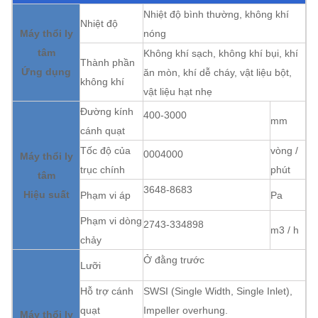
Nhiệt độ bình thường, không khí
Nhiệt độ
Máy thổi ly
nóng
tâm
Không khí sạch, không khí bụi, khí
Thành phần
Ứng dụng
ăn mòn, khí dễ cháy, vật liệu bột,
không khí
vật liệu hạt nhẹ
Đường kính
400-3000
mm
cánh quạt
Tốc độ của
vòng /
0004000
Máy thổi ly
trục chính
phút
tâm
3648-8683
Hiệu suất
Phạm vi áp
Pa
Phạm vi dòng
2743-334898
m3 / h
chảy
Ở đằng trước
Lưỡi
Hỗ trợ cánh
SWSI (Single Width, Single Inlet),
quạt
Impeller overhung.
Máy thổi ly