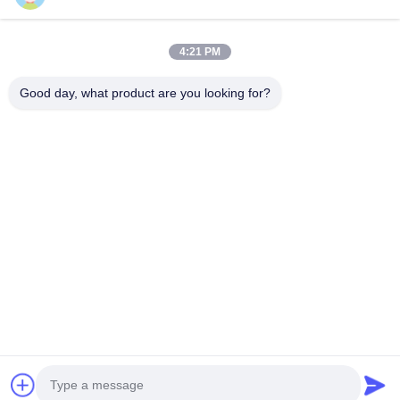
4:21 PM
Good day, what product are you looking for?
Gửi
Trang chủ
Các sản phẩm
Video
Về chúng tôi
Chuyến tham quan nhà máy
Kiểm soát chất lượng
Liên hệ với chúng tôi
Yêu cầu báo giá
Tin tức
© 2026 Xinxiang SIMO Blower Co., Ltd.. All Rights Reserved.