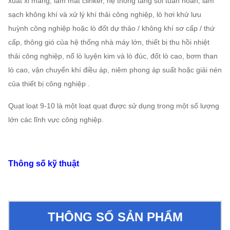
xuất xi măng, làm mát clinker, hệ thống tầng sôi tuần hoàn, làm
sạch không khí và xử lý khí thải công nghiệp, lò hơi khử lưu
huỳnh công nghiệp hoặc lò đốt dự thảo / không khí sơ cấp / thứ
cấp, thông gió của hệ thống nhà máy lớn, thiết bị thu hồi nhiệt
thải công nghiệp, nổ lò luyện kim và lò đúc, đốt lò cao, bơm than
lò cao, vận chuyển khí điều áp, niêm phong áp suất hoặc giải nén
của thiết bị công nghiệp .
Quạt loạt 9-10 là một loạt quạt được sử dụng trong một số lượng
lớn các lĩnh vực công nghiệp.
Thông số kỹ thuật
THÔNG SỐ SẢN PHẨM