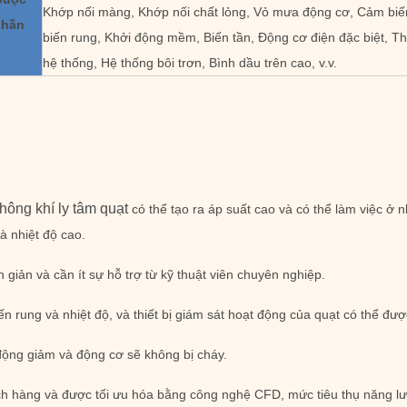
Khớp nối màng, Khớp nối chất lỏng, Vỏ mưa động cơ, Cảm biế
phần
biến rung, Khởi động mềm, Biến tần, Động cơ điện đặc biệt, Thi
hệ thống, Hệ thống bôi trơn, Bình dầu trên cao, v.v.
ông khí ly tâm quạt
có thể tạo ra áp suất cao và có thể làm việc ở 
à nhiệt độ cao.
 giản và cần ít sự hỗ trợ từ kỹ thuật viên chuyên nghiệp.
ến rung và nhiệt độ, và thiết bị giám sát hoạt động của quạt có thể được
 động giảm và động cơ sẽ không bị cháy.
hách hàng và được tối ưu hóa bằng công nghệ CFD, mức tiêu thụ năng l