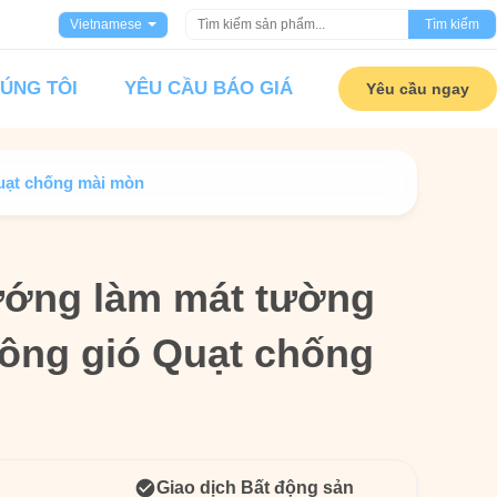
Vietnamese
Tìm kiếm
HÚNG TÔI
YÊU CẦU BÁO GIÁ
Yêu cầu ngay
uạt chống mài mòn
ướng làm mát tường
ướng làm mát tường
hông gió Quạt chống
hông gió Quạt chống
Giao dịch Bất động sản