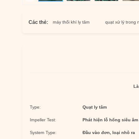
Các thẻ:
ó cưỡng bức
máy thổi khí ly tâm
quạt xử lý trong nhà má
Là
Type:
Quạt ly tâm
Impeller Test:
Phát hiện lỗ hổng siêu âm
System Type:
Đầu vào đơn, loại nhô ra