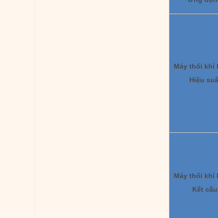
Máy thổi khí 
Hiệu suấ
Máy thổi khí 
Kết cấu