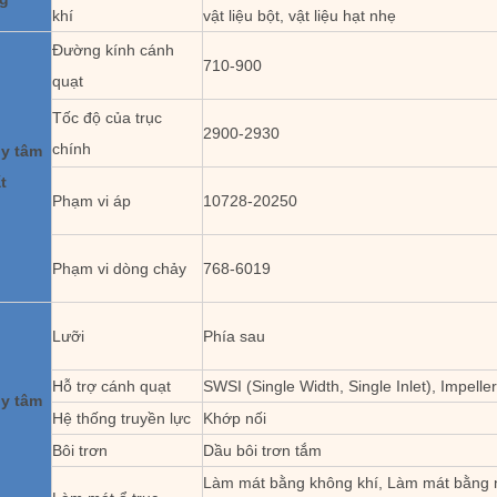
khí
vật liệu bột, vật liệu hạt nhẹ
Đường kính cánh
710-900
quạt
Tốc độ của trục
2900-2930
chính
ly tâm
t
Phạm vi áp
10728-20250
Phạm vi dòng chảy
768-6019
Lưỡi
Phía sau
Hỗ trợ cánh quạt
SWSI (Single Width, Single Inlet), Impelle
ly tâm
Hệ thống truyền lực
Khớp nối
Bôi trơn
Dầu bôi trơn tắm
Làm mát bằng không khí, Làm mát bằng