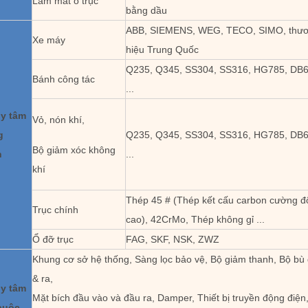
Làm mát ổ trục
bằng dầu
ABB, SIEMENS, WEG, TECO, SIMO, thư
Xe máy
hiệu Trung Quốc
Q235, Q345, SS304, SS316, HG785, DB
Bánh công tác
...
ly tâm
Vỏ, nón khí,
g
Q235, Q345, SS304, SS316, HG785, DB
Bộ giảm xóc không
h
...
khí
Thép 45 # (Thép kết cấu carbon cường đ
Trục chính
cao), 42CrMo, Thép không gỉ ...
Ổ đỡ trục
FAG, SKF, NSK, ZWZ
Khung cơ sở hệ thống, Sàng lọc bảo vệ, Bộ giảm thanh, Bộ b
& ra,
ly tâm
Mặt bích đầu vào và đầu ra, Damper, Thiết bị truyền động điện,
buộc