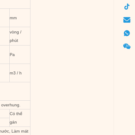
mm
vòng /
phút
Pa
m3 / h
r overhung.
Có thể
gán
 nước, Làm mát