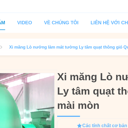
ẨM
VIDEO
VỀ CHÚNG TÔI
LIÊN HỆ VỚI C
Xi măng Lò nướng làm mát tường Ly tâm quạt thông gió Q
Xi măng Lò n
Xi măng Lò n
Ly tâm quạt t
Ly tâm quạt t
mài mòn
mài mòn
Các tính chất cơ bản