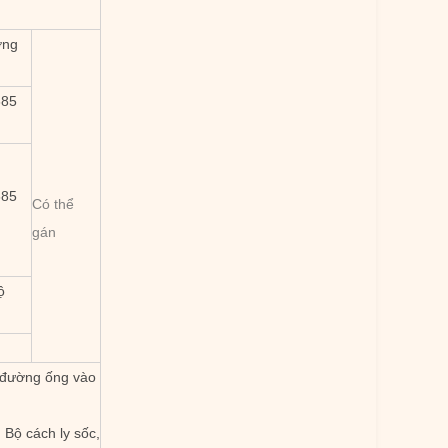
ơng
685
685
Có thể
gán
ộ
ù đường ống vào
 Bộ cách ly sốc,