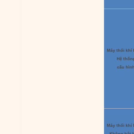
Máy thổi khí 
Hệ thốn
cấu hìn
Máy thổi khí 
Không bắt 