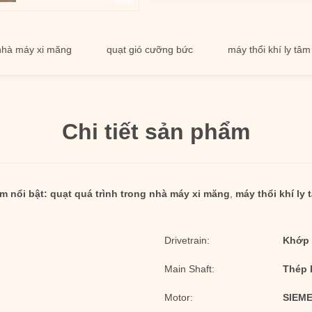
y xi măng
quạt gió cưỡng bức
máy thổi khí ly tâm
Chi tiết sản phẩm
m nổi bật:
quạt quá trình trong nhà máy xi măng
,
máy thổi khí ly 
Drivetrain:
Khớp 
Main Shaft:
Thép 
Motor:
SIEME