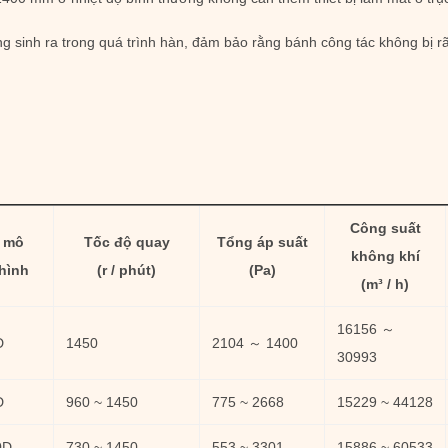
ng sinh ra trong quá trình hàn, đảm bảo rằng bánh công tác không bị rã
Công suất
mô
Tốc độ quay
Tổng áp suất
không khí
hình
(r / phút)
(Pa)
(m³ / h)
16156 ～
D
1450
2104 ～ 1400
30993
D
960 ~ 1450
775 ~ 2668
15229 ~ 44128
0D
730 ~ 1450
553 ~ 3301
15886 ~ 60533