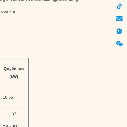
o và nứt.
Quyền lực
(kW)
18,55
11 ~ 37
7,5 ~ 55