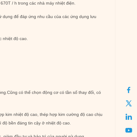
670T / h trong các nhà máy nhiệt điện.
sử dụng để đáp ứng nhu cầu của các ứng dụng lưu
c nhiệt độ cao.
động.Cũng có thể chọn động cơ có tần số thay đổi, có
hợp kim nhiệt độ cao, thép hợp kim cường độ cao chịu
ì độ bền đáng tin cậy ở nhiệt độ cao.
, giảm đầu tư và bảo trì của người sử dụng.