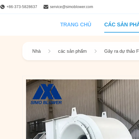
+86-373-5828637
service@simoblower.com
TRANG CHỦ
CÁC SẢN PH
Nhà
các sản phẩm
Gây ra dự thảo 