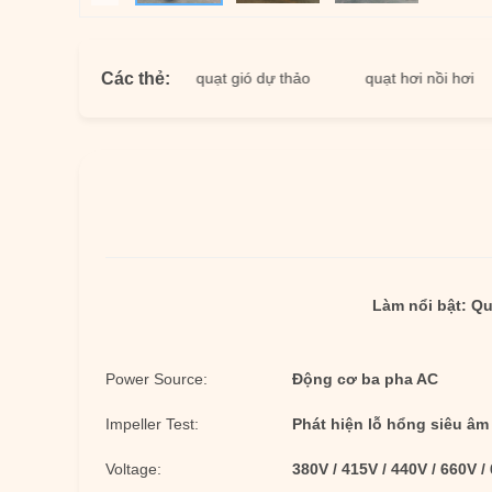
Các thẻ:
thảo cảm ứng
quạt gió dự thảo
quạt hơi nồi hơi
q
Làm nổi bật:
Qu
Power Source:
Động cơ ba pha AC
Impeller Test:
Phát hiện lỗ hổng siêu âm
Voltage:
380V / 415V / 440V / 660V /