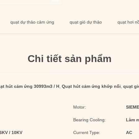
uạt dự thảo cảm ứng
quạt gió dự thảo
quạt hơi nồi hơi
Chi tiết sản phẩm
ạt hút cảm ứng 30993m3 / H
,
Quạt hút cảm ứng khớp nối
,
quạt gi
Motor:
SIEME
Bearing Cooling:
Làm m
 6KV / 10KV
Current Type:
AC