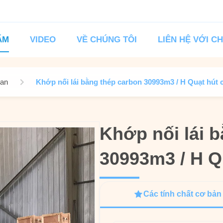
ẨM
VIDEO
VỀ CHÚNG TÔI
LIÊN HỆ VỚI C
Fan
Khớp nối lái bằng thép carbon 30993m3 / H Quạt hút
Khớp nối lái 
Khớp nối lái 
30993m3 / H Q
30993m3 / H Q
Các tính chất cơ bản