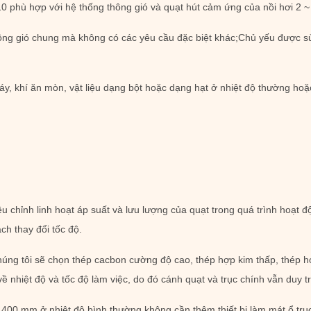
 phù hợp với hệ thống thông gió và quạt hút cảm ứng của nồi hơi 2 ~ 
ông gió chung mà không có các yêu cầu đặc biệt khác;Chủ yếu được 
áy, khí ăn mòn, vật liệu dạng bột hoặc dạng hạt ở nhiệt độ thường hoặ
ều chỉnh linh hoạt áp suất và lưu lượng của quạt trong quá trình hoạt 
ch thay đổi tốc độ.
, chúng tôi sẽ chọn thép cacbon cường độ cao, thép hợp kim thấp, thép 
ề nhiệt độ và tốc độ làm việc, do đó cánh quạt và trục chính vẫn duy tr
400 mm ở nhiệt độ bình thường không cần thêm thiết bị làm mát ổ trục